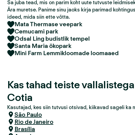
Sa juba tead, mis on parim koht uute tutvuste leidmis
Ära muretse. Panime sinu jaoks kirja parimad kohtingu
ideed, mida siin ette võtta.
Mata Thermase veepark
Cemucami park
Odsal Ling budistlik tempel
Santa Maria ökopark
Mini Farm Lemmikloomade loomaaed
Kas tahad teiste vallalisteg
Cotia
Kasutajad, kes siin tutvusi otsivad, kiikavad sageli k
São Paulo
Rio de Janeiro
Brasília