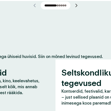
ega ühiseid huvisid. Siin on mõned levinud tegevused.
id
Seltskondlik
tegevused
, kino, keelevahetus,
selt kõik, mis annab
Kontserdid, festivalid, ka
lest rääkida.
– just sellised plaanid on
inimesega koos paremad