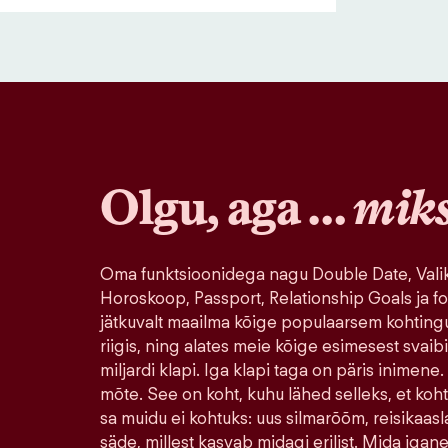
Olgu, aga …
mik
Oma funktsioonidega nagu Double Date, Valik
Horoskoop, Passport, Relationship Goals ja fo
jätkuvalt maailma kõige populaarsem kohting
riigis, ning alates meie kõige esimesest svaib
miljardi klapi. Iga klapi taga on päris inimene.
mõte. See on koht, kuhu lähed selleks, et koh
sa muidu ei kohtuks: uus silmarõõm, reisikaasla
säde, millest kasvab midagi erilist. Mida igane