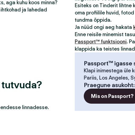
eks, aga kuhu koos minna?
Esiteks on Tinderit lihtne
sihtkohad ja lahedad
oma profiilile huvid, fotod 
tundma õppida.
Ja nüüd ongi aeg hakata
Enne reisile minemist ta
Passport™ funktsiooni
. P
klappida ka teistes linna
Passport™ igasse s
Klapi inimestega üle 
Pariis, Los Angeles, S
a tutvuda?
Praegune asukoht
Mis on Passport?
a nendesse linnadesse.