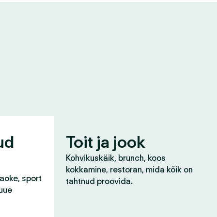
ud
Toit ja jook
Kohvikuskäik, brunch, koos
kokkamine, restoran, mida kõik on
raoke, sport
tahtnud proovida.
 uue
!