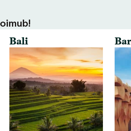
toimub!
Bali
Bar