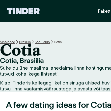
T
Pakett
i
n
d
e
r
i
Sihtkohad
Brasiilia
São Paulo
Cotia
Cotia
a
v
a
Cotia, Brasiilia
l
Sukeldu ühe maailma lahedaima linna kohtingumaailm
e
h
tutvud kohalikega lihtsasti.
t
Klapi Tinderis kellegagi, kel on sinuga ühised hu
tutvu linna vaatamisväärsustega ja avasta või ta
A few dating ideas for Cotia