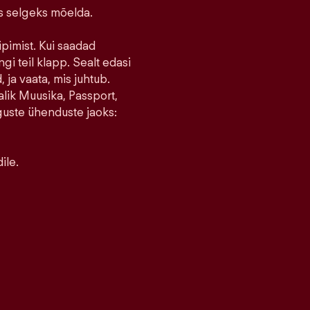
ks selgeks mõelda.
ipimist. Kui saadad
ngi teil klapp. Sealt edasi
 ja vaata, mis juhtub.
lik Muusika, Passport,
guste ühenduste jaoks:
ile.