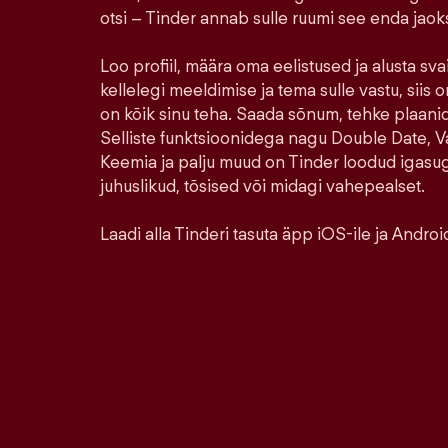
otsi – Tinder annab sulle ruumi see enda jao
Loo profiil, määra oma eelistused ja alusta sva
kellelegi meeldimise ja tema sulle vastu, siis o
on kõik sinu teha. Saada sõnum, tehke plaanid,
Selliste funktsioonidega nagu Double Date, Va
Keemia ja palju muud on Tinder loodud igasu
juhuslikud, tõsised või midagi vahepealset.
Laadi alla Tinderi tasuta äpp iOS-ile ja Android