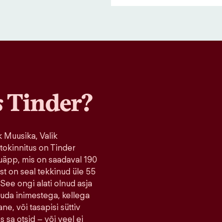
s
Tinder?
 Muusika, Valik
tokinnitus on Tinder
uäpp, mis on saadaval 190
ist on seal tekkinud üle 55
 See ongi alati olnud asja
tuda inimestega, kellega
ne, või tasapisi süttiv
s sa otsid – või veel ei