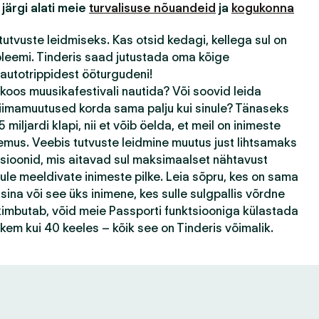
 järgi alati meie
turvalisuse nõuandeid
ja
kogukonna
tutvuste leidmiseks. Kas otsid kedagi, kellega sul on
bleemi. Tinderis saad jutustada oma kõige
autotrippidest ööturgudeni!
 koos muusikafestivali nautida? Või soovid leida
kliimamuutused korda sama palju kui sinule? Tänaseks
 miljardi klapi, nii et võib öelda, et meil on inimeste
emus. Veebis tutvuste leidmine muutus just lihtsamaks
tsioonid, mis aitavad sul maksimaalset nähtavust
ule meeldivate inimeste pilke. Leia sõpru, kes on sama
ina või see üks inimene, kes sulle sulgpallis võrdne
k kimbutab, võid meie Passporti funktsiooniga külastada
ohkem kui 40 keeles – kõik see on Tinderis võimalik.