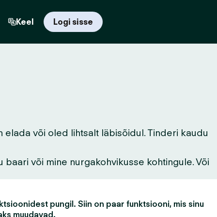
Keel
Logi sisse
lada või oled lihtsalt läbisõidul. Tinderi kaudu
u baari või mine nurgakohvikusse kohtingule. Või
tsioonidest pungil. Siin on paar funktsiooni, mis sinu
aks muudavad.