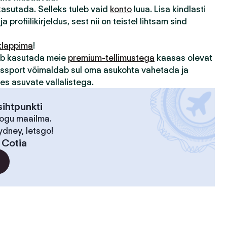
 kasutada. Selleks tuleb vaid
konto
luua. Lisa kindlasti
ja profiilikirjeldus, sest nii on teistel lihtsam sind
klappima
!
sub kasutada meie
premium-tellimustega
kaasas olevat
assport võimaldab sul oma asukohta vahetada ja
des asuvate vallalistega.
ihtpunkti
kogu maailma.
ydney, letsgo!
:
Cotia