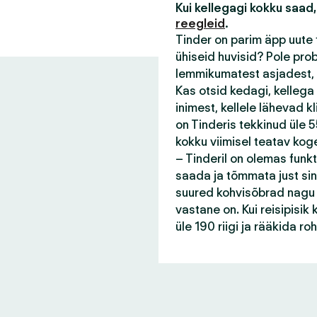
Kui kellegagi kokku saad,
reegleid
.
Tinder on parim äpp uute 
ühiseid huvisid? Pole pro
lemmikumatest asjadest, 
Kas otsid kedagi, kellega
inimest, kellele lähevad 
on Tinderis tekkinud üle 55
kokku viimisel teatav kog
– Tinderil on olemas funk
saada ja tõmmata just sin
suured kohvisõbrad nagu s
vastane on. Kui reisipisi
üle 190 riigi ja rääkida r