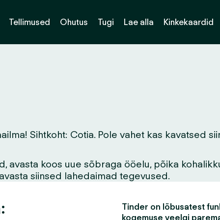
Tellimused
Ohutus
Tugi
Lae alla
Kinkekaardid
a! Sihtkoht: Cotia. Pole vahet kas kavatsed siin e
vid, avasta koos uue sõbraga ööelu, põika kohalikk
asavasta siinsed lahedaimad tegevused.
:
Tinder on lõbusatest funk
kogemuse veelgi parem