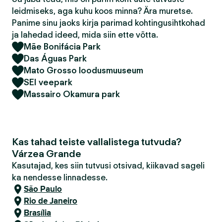
leidmiseks, aga kuhu koos minna? Ära muretse.
Panime sinu jaoks kirja parimad kohtingusihtkohad
ja lahedad ideed, mida siin ette võtta.
Mãe Bonifácia Park
Das Águas Park
Mato Grosso loodusmuuseum
SEI veepark
Massairo Okamura park
Kas tahad teiste vallalistega tutvuda?
Várzea Grande
Kasutajad, kes siin tutvusi otsivad, kiikavad sageli
ka nendesse linnadesse.
São Paulo
Rio de Janeiro
Brasília