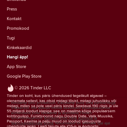
Press
Kontakt
Promokood
Tugi
Kinkekaardid
Hangi äpp!
App Store
Google Play Store
© 2026 Tinder LLC
Tinder on koht, kus päris ühendused tegelikult algavad –
olenemata sellest, kas otsid midagi tõsist, midagi juhuslikku või
Hindame sinu privaatsust. Kasutame koos oma partneritega
midagi, milles sa pole veel päris kindel. Saadaval 190 riigis ja üle
träkkereid, mis aitavad mõõta veebisaidi külastajaskonda,
55 miljardi loodud klapiga: see on maailma kõige populaarsem
kohandada sulle reklaame ja arendada Tinderi
kohtinguäpp. Funktsioonid nagu Double Date, Valik Muusika,
turundustegevusi.
Rohkem infot meie küpsiste ja
Passport, Keemia ja palju muud on loodud igasuguste
teenusepakkujate kohta.
Nõusolekut on võimalik igal ajal
ühenduste jaoks. Laadi tasuta alla iOS-is ja Androidis.