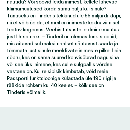
nautida? Või soovid leida inimest, kellele lähevad
kliimamuutused korda sama palju kui sinule?
Tänaseks on Tinderis tekkinud üle 55 miljardi klapi,
nii et võib öelda, et meil on inimeste kokku viimisel
teatav kogemus. Veebis tutvuste leidmine muutus
just lihtsamaks – Tinderil on olemas funktsioonid,
mis aitavad sul maksimaalset nähtavust saada ja
tõmmata just sinule meeldivate inimeste pilke. Leia
sõpru, kes on sama suured kohvisõbrad nagu sina
või see üks inimene, kes sulle sulgpallis võrdne
vastane on. Kui reisipisik kimbutab, võid meie
Passporti funktsiooniga külastada üle 190 riigi ja
rääkida rohkem kui 40 keeles – kõik see on
Tinderis võimalik.