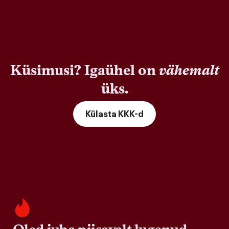
Küsimusi? Igaühel on
vähemalt
üks.
Külasta KKK-d