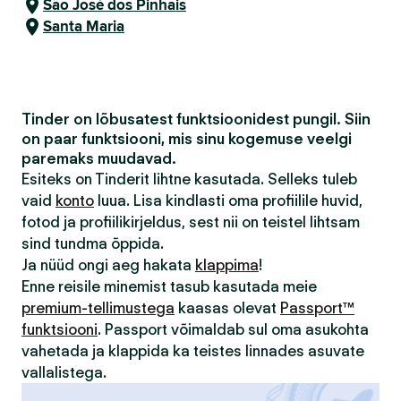
São José dos Pinhais
Santa Maria
Tinder on lõbusatest funktsioonidest pungil. Siin
on paar funktsiooni, mis sinu kogemuse veelgi
paremaks muudavad.
Esiteks on Tinderit lihtne kasutada. Selleks tuleb
vaid
konto
luua. Lisa kindlasti oma profiilile huvid,
fotod ja profiilikirjeldus, sest nii on teistel lihtsam
sind tundma õppida.
Ja nüüd ongi aeg hakata
klappima
!
Enne reisile minemist tasub kasutada meie
premium-tellimustega
kaasas olevat
Passport™
funktsiooni
. Passport võimaldab sul oma asukohta
vahetada ja klappida ka teistes linnades asuvate
vallalistega.