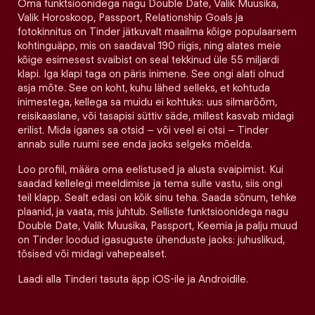
Oma funktsioonidega nagu Double Date, Valik Muusika,
Valik Horoskoop, Passport, Relationship Goals ja
fotokinnitus on Tinder jätkuvalt maailma kõige populaarsem
kohtinguäpp, mis on saadaval 190 riigis, ning alates meie
kõige esimesest svaibist on seal tekkinud üle 55 miljardi
klapi. Iga klapi taga on päris inimene. See ongi alati olnud
asja mõte. See on koht, kuhu lähed selleks, et kohtuda
inimestega, kellega sa muidu ei kohtuks: uus silmarõõm,
reisikaaslane, või tasapisi süttiv säde, millest kasvab midagi
erilist. Mida iganes sa otsid – või veel ei otsi – Tinder
annab sulle ruumi see enda jaoks selgeks mõelda.
Loo profiil, määra oma eelistused ja alusta svaipimist. Kui
saadad kellelegi meeldimise ja tema sulle vastu, siis ongi
teil klapp. Sealt edasi on kõik sinu teha. Saada sõnum, tehke
plaanid, ja vaata, mis juhtub. Selliste funktsioonidega nagu
Double Date, Valik Muusika, Passport, Keemia ja palju muud
on Tinder loodud igasuguste ühenduste jaoks: juhuslikud,
tõsised või midagi vahepealset.
Laadi alla Tinderi tasuta äpp iOS-ile ja Androidile.