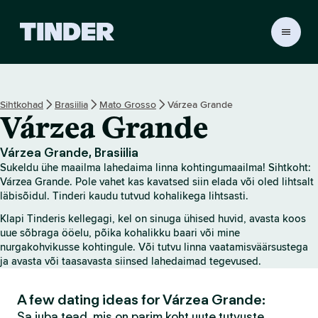
T
i
n
d
e
Sihtkohad
Brasiilia
Mato Grosso
Várzea Grande
r
Várzea Grande
i
a
v
Várzea Grande, Brasiilia
a
Sukeldu ühe maailma lahedaima linna kohtingumaailma! Sihtkoht:
l
Várzea Grande. Pole vahet kas kavatsed siin elada või oled lihtsalt
e
läbisõidul. Tinderi kaudu tutvud kohalikega lihtsasti.
h
Klapi Tinderis kellegagi, kel on sinuga ühised huvid, avasta koos
t
uue sõbraga ööelu, põika kohalikku baari või mine
nurgakohvikusse kohtingule. Või tutvu linna vaatamisväärsustega
ja avasta või taasavasta siinsed lahedaimad tegevused.
A few dating ideas for Várzea Grande:
Sa juba tead, mis on parim koht uute tutvuste