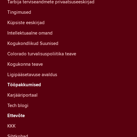
Tarbija terviseandmete privaatsuseeskirjad
Tingimused
Küpsiste eeskirjad
Intellektuaalne omand
Kogukondlikud Suunised
Colorado turvalisuspoliitika teave
Kogukonna teave
Ligipääsetavuse avaldus
Tööpakkumised
Karjääriportaal
Tech blogi
Ettevõte
KKK
Sihtkohad