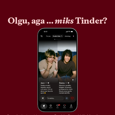
Olgu, aga …
miks
Tinder?