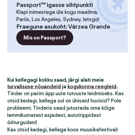
Passport™ igasse sihtpunkti
Klapi inimestega üle kogu maailma.
Pariis, Los Angeles, Sydney, letsgo!
Praegune asukoht
:
Várzea Grande
Mis on Passport?
Kui kellegagi kokku saad, järgi alati meie
turvalisuse nõuandeid
ja
kogukonna reegleid
.
Tinder on parim äpp uute tutvuste leidmiseks. Kas
otsid kedagi, kellega sul on ühiseid huvisid? Pole
probleemi. Tinderis saad jutustada oma kõige
lemmikumatest asjadest, autotrippidest
ööturgudeni!
Kas otsid kedagi, kellega koos muusikafestivali