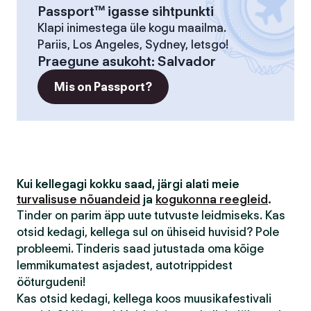
Passport™ igasse sihtpunkti
Klapi inimestega üle kogu maailma.
Pariis, Los Angeles, Sydney, letsgo!
Praegune asukoht
:
Salvador
Mis on Passport?
Kui kellegagi kokku saad, järgi alati meie
turvalisuse nõuandeid
ja
kogukonna reegleid
.
Tinder on parim äpp uute tutvuste leidmiseks. Kas
otsid kedagi, kellega sul on ühiseid huvisid? Pole
probleemi. Tinderis saad jutustada oma kõige
lemmikumatest asjadest, autotrippidest
ööturgudeni!
Kas otsid kedagi, kellega koos muusikafestivali