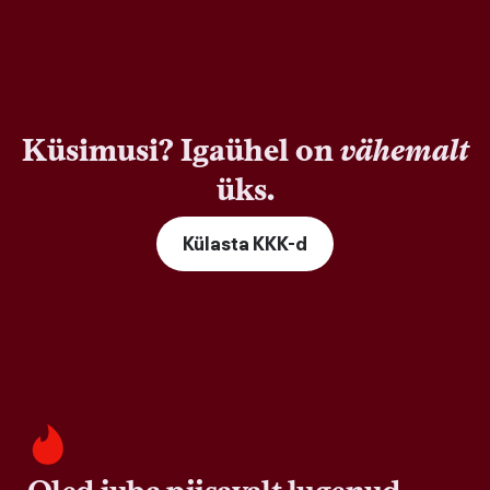
Küsimusi? Igaühel on
vähemalt
üks.
Külasta KKK-d