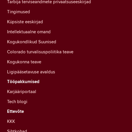
Tarbija terviseandmete privaatsuseeskirjad
Tingimused
Küpsiste eeskirjad
Intellektuaalne omand
Kogukondlikud Suunised
Colorado turvalisuspoliitika teave
Kogukonna teave
Ligipääsetavuse avaldus
Tööpakkumised
Karjääriportaal
Tech blogi
Ettevõte
KKK
Sihtkohad