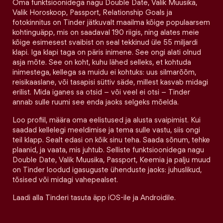
Oma funktsioonidega nagu Double Date, Valik Muusika,
Valik Horoskoop, Passport, Relationship Goals ja
fotokinnitus on Tinder jätkuvalt maailma kõige populaarsem
kohtinguäpp, mis on saadaval 190 riigis, ning alates meie
kõige esimesest svaibist on seal tekkinud üle 55 miljardi
klapi. Iga klapi taga on päris inimene. See ongi alati olnud
asja mõte. See on koht, kuhu lähed selleks, et kohtuda
inimestega, kellega sa muidu ei kohtuks: uus silmarõõm,
reisikaaslane, või tasapisi süttiv säde, millest kasvab midagi
erilist. Mida iganes sa otsid – või veel ei otsi – Tinder
annab sulle ruumi see enda jaoks selgeks mõelda.
Loo profiil, määra oma eelistused ja alusta svaipimist. Kui
saadad kellelegi meeldimise ja tema sulle vastu, siis ongi
teil klapp. Sealt edasi on kõik sinu teha. Saada sõnum, tehke
plaanid, ja vaata, mis juhtub. Selliste funktsioonidega nagu
Double Date, Valik Muusika, Passport, Keemia ja palju muud
on Tinder loodud igasuguste ühenduste jaoks: juhuslikud,
tõsised või midagi vahepealset.
Laadi alla Tinderi tasuta äpp iOS-ile ja Androidile.