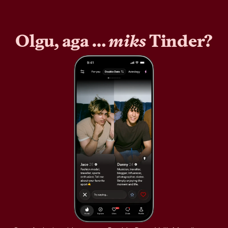
Olgu, aga …
miks
Tinder?