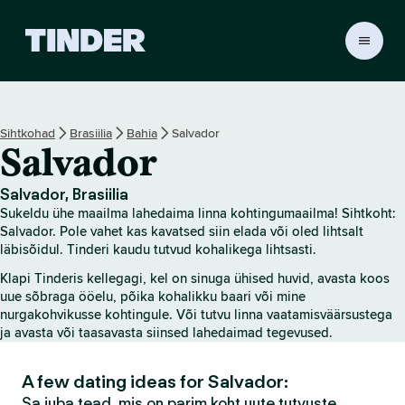
T
i
n
d
e
Sihtkohad
Brasiilia
Bahia
Salvador
r
Salvador
i
a
v
Salvador, Brasiilia
a
Sukeldu ühe maailma lahedaima linna kohtingumaailma! Sihtkoht:
l
Salvador. Pole vahet kas kavatsed siin elada või oled lihtsalt
e
läbisõidul. Tinderi kaudu tutvud kohalikega lihtsasti.
h
Klapi Tinderis kellegagi, kel on sinuga ühised huvid, avasta koos
t
uue sõbraga ööelu, põika kohalikku baari või mine
nurgakohvikusse kohtingule. Või tutvu linna vaatamisväärsustega
ja avasta või taasavasta siinsed lahedaimad tegevused.
A few dating ideas for Salvador:
Sa juba tead, mis on parim koht uute tutvuste