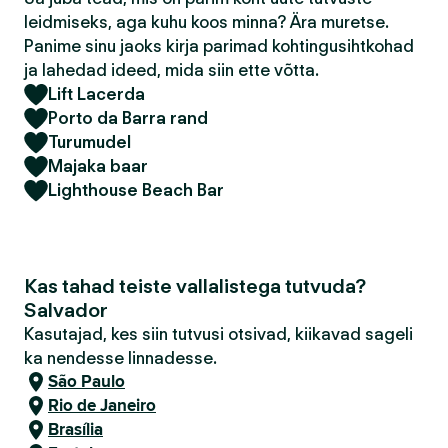
leidmiseks, aga kuhu koos minna? Ära muretse.
Panime sinu jaoks kirja parimad kohtingusihtkohad
ja lahedad ideed, mida siin ette võtta.
Lift Lacerda
Porto da Barra rand
Turumudel
Majaka baar
Lighthouse Beach Bar
Kas tahad teiste vallalistega tutvuda?
Salvador
Kasutajad, kes siin tutvusi otsivad, kiikavad sageli
ka nendesse linnadesse.
São Paulo
Rio de Janeiro
Brasília