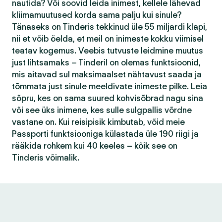
nautida? Või soovid leida inimest, kellele lähevad
kliimamuutused korda sama palju kui sinule?
Tänaseks on Tinderis tekkinud üle 55 miljardi klapi,
nii et võib öelda, et meil on inimeste kokku viimisel
teatav kogemus. Veebis tutvuste leidmine muutus
just lihtsamaks – Tinderil on olemas funktsioonid,
mis aitavad sul maksimaalset nähtavust saada ja
tõmmata just sinule meeldivate inimeste pilke. Leia
sõpru, kes on sama suured kohvisõbrad nagu sina
või see üks inimene, kes sulle sulgpallis võrdne
vastane on. Kui reisipisik kimbutab, võid meie
Passporti funktsiooniga külastada üle 190 riigi ja
rääkida rohkem kui 40 keeles – kõik see on
Tinderis võimalik.