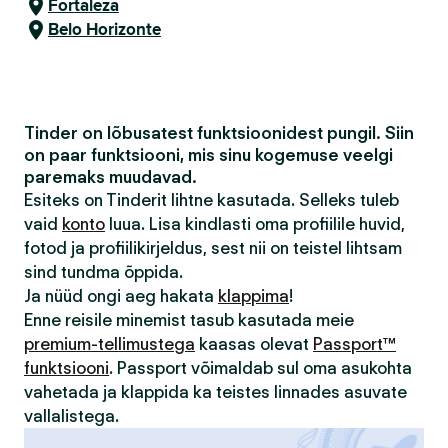
Fortaleza
Belo Horizonte
Tinder on lõbusatest funktsioonidest pungil. Siin
on paar funktsiooni, mis sinu kogemuse veelgi
paremaks muudavad.
Esiteks on Tinderit lihtne kasutada. Selleks tuleb
vaid
konto
luua. Lisa kindlasti oma profiilile huvid,
fotod ja profiilikirjeldus, sest nii on teistel lihtsam
sind tundma õppida.
Ja nüüd ongi aeg hakata
klappima
!
Enne reisile minemist tasub kasutada meie
premium-tellimustega
kaasas olevat
Passport™
funktsiooni
. Passport võimaldab sul oma asukohta
vahetada ja klappida ka teistes linnades asuvate
vallalistega.