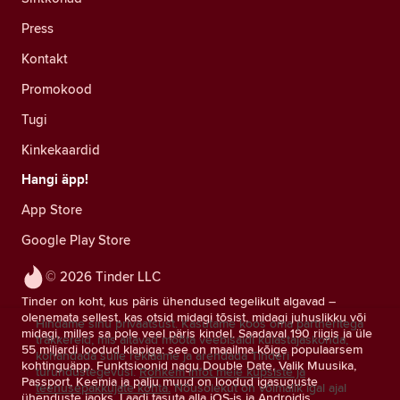
Press
Kontakt
Promokood
Tugi
Kinkekaardid
Hangi äpp!
App Store
Google Play Store
© 2026 Tinder LLC
Tinder on koht, kus päris ühendused tegelikult algavad –
olenemata sellest, kas otsid midagi tõsist, midagi juhuslikku või
Hindame sinu privaatsust. Kasutame koos oma partneritega
midagi, milles sa pole veel päris kindel. Saadaval 190 riigis ja üle
träkkereid, mis aitavad mõõta veebisaidi külastajaskonda,
55 miljardi loodud klapiga: see on maailma kõige populaarsem
kohandada sulle reklaame ja arendada Tinderi
kohtinguäpp. Funktsioonid nagu Double Date, Valik Muusika,
turundustegevusi.
Rohkem infot meie küpsiste ja
Passport, Keemia ja palju muud on loodud igasuguste
teenusepakkujate kohta.
Nõusolekut on võimalik igal ajal
ühenduste jaoks. Laadi tasuta alla iOS-is ja Androidis.