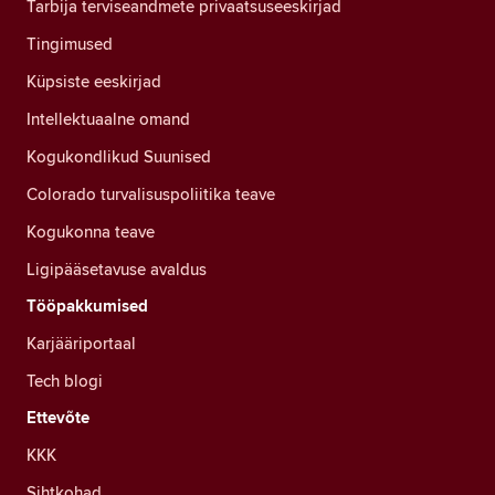
Tarbija terviseandmete privaatsuseeskirjad
Tingimused
Küpsiste eeskirjad
Intellektuaalne omand
Kogukondlikud Suunised
Colorado turvalisuspoliitika teave
Kogukonna teave
Ligipääsetavuse avaldus
Tööpakkumised
Karjääriportaal
Tech blogi
Ettevõte
KKK
Sihtkohad