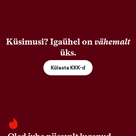
Küsimusi? Igaühel on
vähemalt
üks.
Külasta KKK-d