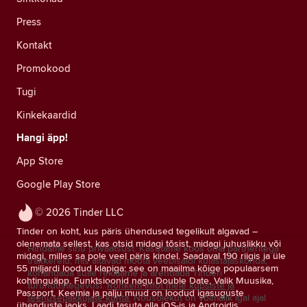
Press
Kontakt
Promokood
Tugi
Kinkekaardid
Hangi äpp!
App Store
Google Play Store
© 2026 Tinder LLC
Tinder on koht, kus päris ühendused tegelikult algavad –
olenemata sellest, kas otsid midagi tõsist, midagi juhuslikku või
Hindame sinu privaatsust. Kasutame koos oma partneritega
midagi, milles sa pole veel päris kindel. Saadaval 190 riigis ja üle
träkkereid, mis aitavad mõõta veebisaidi külastajaskonda,
55 miljardi loodud klapiga: see on maailma kõige populaarsem
kohandada sulle reklaame ja arendada Tinderi
kohtinguäpp. Funktsioonid nagu Double Date, Valik Muusika,
turundustegevusi.
Rohkem infot meie küpsiste ja
Passport, Keemia ja palju muud on loodud igasuguste
teenusepakkujate kohta.
Nõusolekut on võimalik igal ajal
ühenduste jaoks. Laadi tasuta alla iOS-is ja Androidis.