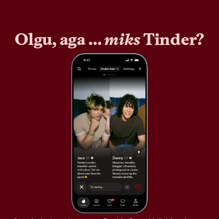
Olgu, aga …
miks
Tinder?