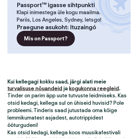
Passport™ igasse sihtpunkti
Klapi inimestega üle kogu maailma.
Pariis, Los Angeles, Sydney, letsgo!
Praegune asukoht
:
Ituzaingó
Mis on Passport?
Kui kellegagi kokku saad, järgi alati meie
turvalisuse nõuandeid
ja
kogukonna reegleid
.
Tinder on parim äpp uute tutvuste leidmiseks. Kas
otsid kedagi, kellega sul on ühiseid huvisid? Pole
probleemi. Tinderis saad jutustada oma kõige
lemmikumatest asjadest, autotrippidest
ööturgudeni!
Kas otsid kedagi, kellega koos muusikafestivali