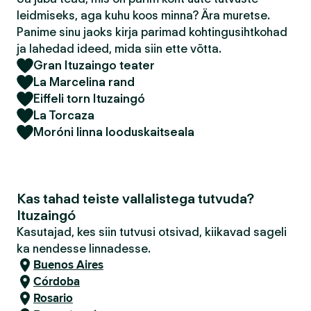
leidmiseks, aga kuhu koos minna? Ära muretse.
Panime sinu jaoks kirja parimad kohtingusihtkohad
ja lahedad ideed, mida siin ette võtta.
Gran Ituzaingo teater
La Marcelina rand
Eiffeli torn Ituzaingó
La Torcaza
Moróni linna looduskaitseala
Kas tahad teiste vallalistega tutvuda?
Ituzaingó
Kasutajad, kes siin tutvusi otsivad, kiikavad sageli
ka nendesse linnadesse.
Buenos Aires
Córdoba
Rosario