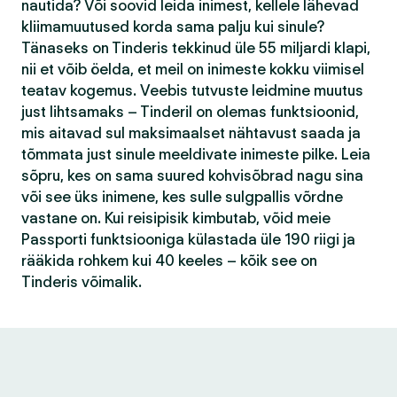
nautida? Või soovid leida inimest, kellele lähevad
kliimamuutused korda sama palju kui sinule?
Tänaseks on Tinderis tekkinud üle 55 miljardi klapi,
nii et võib öelda, et meil on inimeste kokku viimisel
teatav kogemus. Veebis tutvuste leidmine muutus
just lihtsamaks – Tinderil on olemas funktsioonid,
mis aitavad sul maksimaalset nähtavust saada ja
tõmmata just sinule meeldivate inimeste pilke. Leia
sõpru, kes on sama suured kohvisõbrad nagu sina
või see üks inimene, kes sulle sulgpallis võrdne
vastane on. Kui reisipisik kimbutab, võid meie
Passporti funktsiooniga külastada üle 190 riigi ja
rääkida rohkem kui 40 keeles – kõik see on
Tinderis võimalik.