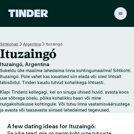
T
i
n
d
e
Sihtkohad
Argentina
Ituzaingó
r
Ituzaingó
i
a
v
Ituzaingó, Argentina
a
Sukeldu ühe maailma lahedaima linna kohtingumaailma! Sihtkoht:
l
Ituzaingó. Pole vahet kas kavatsed siin elada või oled lihtsalt
e
läbisõidul. Tinderi kaudu tutvud kohalikega lihtsasti.
h
Klapi Tinderis kellegagi, kel on sinuga ühised huvid, avasta koos
t
uue sõbraga ööelu, põika kohalikku baari või mine
nurgakohvikusse kohtingule. Või tutvu linna vaatamisväärsustega
ja avasta või taasavasta siinsed lahedaimad tegevused.
A few dating ideas for Ituzaingó:
Sa juba tead, mis on parim koht uute tutvuste