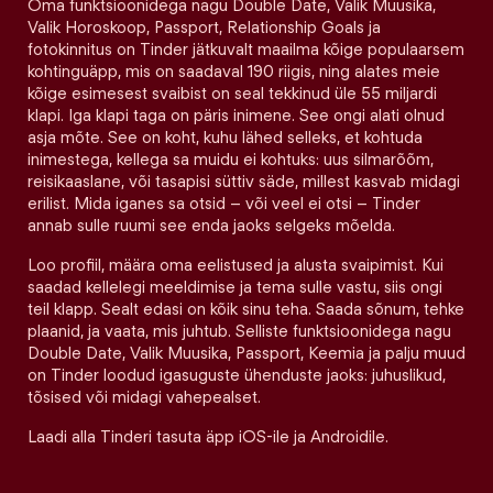
Oma funktsioonidega nagu Double Date, Valik Muusika,
Valik Horoskoop, Passport, Relationship Goals ja
fotokinnitus on Tinder jätkuvalt maailma kõige populaarsem
kohtinguäpp, mis on saadaval 190 riigis, ning alates meie
kõige esimesest svaibist on seal tekkinud üle 55 miljardi
klapi. Iga klapi taga on päris inimene. See ongi alati olnud
asja mõte. See on koht, kuhu lähed selleks, et kohtuda
inimestega, kellega sa muidu ei kohtuks: uus silmarõõm,
reisikaaslane, või tasapisi süttiv säde, millest kasvab midagi
erilist. Mida iganes sa otsid – või veel ei otsi – Tinder
annab sulle ruumi see enda jaoks selgeks mõelda.
Loo profiil, määra oma eelistused ja alusta svaipimist. Kui
saadad kellelegi meeldimise ja tema sulle vastu, siis ongi
teil klapp. Sealt edasi on kõik sinu teha. Saada sõnum, tehke
plaanid, ja vaata, mis juhtub. Selliste funktsioonidega nagu
Double Date, Valik Muusika, Passport, Keemia ja palju muud
on Tinder loodud igasuguste ühenduste jaoks: juhuslikud,
tõsised või midagi vahepealset.
Laadi alla Tinderi tasuta äpp iOS-ile ja Androidile.