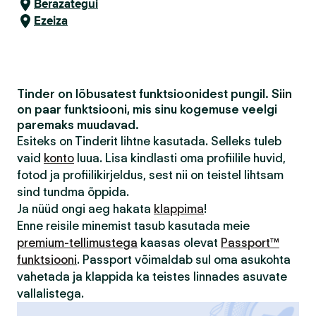
Berazategui
Ezeiza
Tinder on lõbusatest funktsioonidest pungil. Siin
on paar funktsiooni, mis sinu kogemuse veelgi
paremaks muudavad.
Esiteks on Tinderit lihtne kasutada. Selleks tuleb
vaid
konto
luua. Lisa kindlasti oma profiilile huvid,
fotod ja profiilikirjeldus, sest nii on teistel lihtsam
sind tundma õppida.
Ja nüüd ongi aeg hakata
klappima
!
Enne reisile minemist tasub kasutada meie
premium-tellimustega
kaasas olevat
Passport™
funktsiooni
. Passport võimaldab sul oma asukohta
vahetada ja klappida ka teistes linnades asuvate
vallalistega.