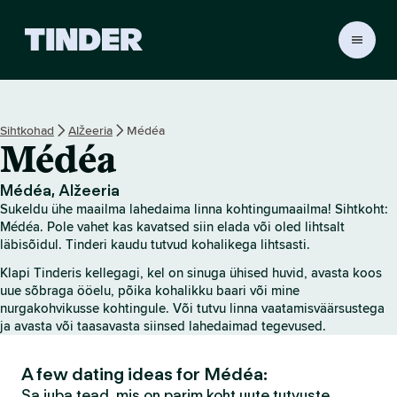
T
i
n
d
e
Sihtkohad
Alžeeria
Médéa
r
Médéa
i
a
v
Médéa, Alžeeria
a
Sukeldu ühe maailma lahedaima linna kohtingumaailma! Sihtkoht:
l
Médéa. Pole vahet kas kavatsed siin elada või oled lihtsalt
e
läbisõidul. Tinderi kaudu tutvud kohalikega lihtsasti.
h
Klapi Tinderis kellegagi, kel on sinuga ühised huvid, avasta koos
t
uue sõbraga ööelu, põika kohalikku baari või mine
nurgakohvikusse kohtingule. Või tutvu linna vaatamisväärsustega
ja avasta või taasavasta siinsed lahedaimad tegevused.
A few dating ideas for Médéa:
Sa juba tead, mis on parim koht uute tutvuste