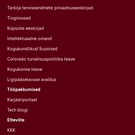
Tarbija terviseandmete privaatsuseeskirjad
Tingimused
Küpsiste eeskirjad
Intellektuaalne omand
Kogukondlikud Suunised
Colorado turvalisuspoliitika teave
Kogukonna teave
Ligipääsetavuse avaldus
Tööpakkumised
Karjääriportaal
Tech blogi
Ettevõte
KKK