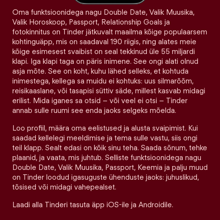
Oma funktsioonidega nagu Double Date, Valik Muusika,
Valik Horoskoop, Passport, Relationship Goals ja
fotokinnitus on Tinder jätkuvalt maailma kõige populaarsem
kohtinguäpp, mis on saadaval 190 riigis, ning alates meie
kõige esimesest svaibist on seal tekkinud üle 55 miljardi
klapi. Iga klapi taga on päris inimene. See ongi alati olnud
asja mõte. See on koht, kuhu lähed selleks, et kohtuda
inimestega, kellega sa muidu ei kohtuks: uus silmarõõm,
reisikaaslane, või tasapisi süttiv säde, millest kasvab midagi
erilist. Mida iganes sa otsid – või veel ei otsi – Tinder
annab sulle ruumi see enda jaoks selgeks mõelda.
Loo profiil, määra oma eelistused ja alusta svaipimist. Kui
saadad kellelegi meeldimise ja tema sulle vastu, siis ongi
teil klapp. Sealt edasi on kõik sinu teha. Saada sõnum, tehke
plaanid, ja vaata, mis juhtub. Selliste funktsioonidega nagu
Double Date, Valik Muusika, Passport, Keemia ja palju muud
on Tinder loodud igasuguste ühenduste jaoks: juhuslikud,
tõsised või midagi vahepealset.
Laadi alla Tinderi tasuta äpp iOS-ile ja Androidile.