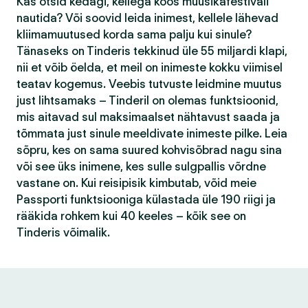
Kas otsid kedagi, kellega koos muusikafestivali
nautida? Või soovid leida inimest, kellele lähevad
kliimamuutused korda sama palju kui sinule?
Tänaseks on Tinderis tekkinud üle 55 miljardi klapi,
nii et võib öelda, et meil on inimeste kokku viimisel
teatav kogemus. Veebis tutvuste leidmine muutus
just lihtsamaks – Tinderil on olemas funktsioonid,
mis aitavad sul maksimaalset nähtavust saada ja
tõmmata just sinule meeldivate inimeste pilke. Leia
sõpru, kes on sama suured kohvisõbrad nagu sina
või see üks inimene, kes sulle sulgpallis võrdne
vastane on. Kui reisipisik kimbutab, võid meie
Passporti funktsiooniga külastada üle 190 riigi ja
rääkida rohkem kui 40 keeles – kõik see on
Tinderis võimalik.