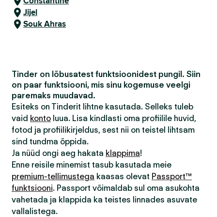
Constantine
Jijel
Souk Ahras
Tinder on lõbusatest funktsioonidest pungil. Siin
on paar funktsiooni, mis sinu kogemuse veelgi
paremaks muudavad.
Esiteks on Tinderit lihtne kasutada. Selleks tuleb
vaid
konto
luua. Lisa kindlasti oma profiilile huvid,
fotod ja profiilikirjeldus, sest nii on teistel lihtsam
sind tundma õppida.
Ja nüüd ongi aeg hakata
klappima
!
Enne reisile minemist tasub kasutada meie
premium-tellimustega
kaasas olevat
Passport™
funktsiooni
. Passport võimaldab sul oma asukohta
vahetada ja klappida ka teistes linnades asuvate
vallalistega.