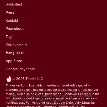
Sihtkohad
Press
Kontakt
Promokood
Tugi
Kinkekaardid
Hangi äpp!
App Store
Google Play Store
© 2026 Tinder LLC
Tinder on koht, kus päris ühendused tegelikult algavad –
olenemata sellest, kas otsid midagi tõsist, midagi juhuslikku või
Hindame sinu privaatsust. Kasutame koos oma partneritega
midagi, milles sa pole veel päris kindel. Saadaval 190 riigis ja üle
träkkereid, mis aitavad mõõta veebisaidi külastajaskonda,
55 miljardi loodud klapiga: see on maailma kõige populaarsem
kohandada sulle reklaame ja arendada Tinderi
kohtinguäpp. Funktsioonid nagu Double Date, Valik Muusika,
turundustegevusi.
Rohkem infot meie küpsiste ja
Passport, Keemia ja palju muud on loodud igasuguste