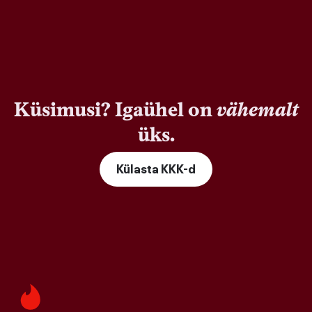
Küsimusi? Igaühel on
vähemalt
üks.
Külasta KKK-d