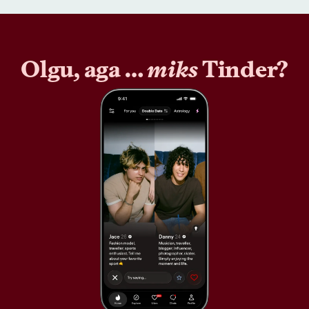
Olgu, aga …
miks
Tinder?