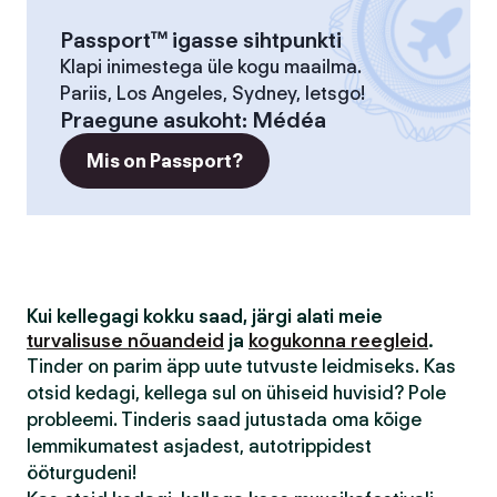
Passport™ igasse sihtpunkti
Klapi inimestega üle kogu maailma.
Pariis, Los Angeles, Sydney, letsgo!
Praegune asukoht
:
Médéa
Mis on Passport?
Kui kellegagi kokku saad, järgi alati meie
turvalisuse nõuandeid
ja
kogukonna reegleid
.
Tinder on parim äpp uute tutvuste leidmiseks. Kas
otsid kedagi, kellega sul on ühiseid huvisid? Pole
probleemi. Tinderis saad jutustada oma kõige
lemmikumatest asjadest, autotrippidest
ööturgudeni!