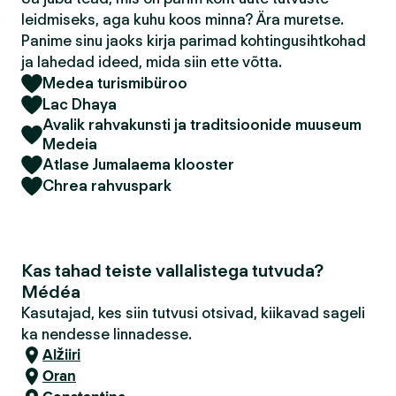
leidmiseks, aga kuhu koos minna? Ära muretse.
Panime sinu jaoks kirja parimad kohtingusihtkohad
ja lahedad ideed, mida siin ette võtta.
Medea turismibüroo
Lac Dhaya
Avalik rahvakunsti ja traditsioonide muuseum
Medeia
Atlase Jumalaema klooster
Chrea rahvuspark
Kas tahad teiste vallalistega tutvuda?
Médéa
Kasutajad, kes siin tutvusi otsivad, kiikavad sageli
ka nendesse linnadesse.
Alžiiri
Oran