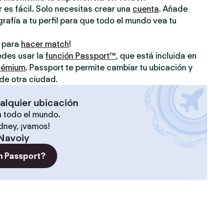
 es fácil. Solo necesitas crear una
cuenta
. Añade
grafía a tu perfil para que todo el mundo vea tu
o para
hacer match
!
uedes usar la
función Passport™
, que está incluida en
prémium
. Passport te permite cambiar tu ubicación y
de otra ciudad.
alquier ubicación
 todo el mundo.
ídney, ¡vamos!
Navoiy
n Passport?