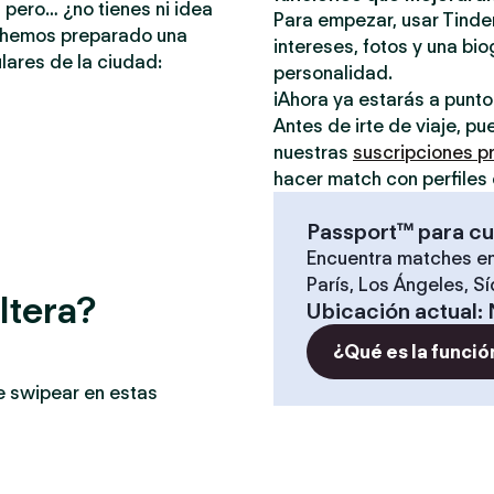
 pero… ¿no tienes ni idea
Para empezar, usar Tinder
e hemos preparado una
intereses, fotos y una bio
lares de la ciudad:
personalidad.
¡Ahora ya estarás a punt
Antes de irte de viaje, p
nuestras
suscripciones 
hacer match con perfiles 
Passport™ para cu
Encuentra matches en
París, Los Ángeles, S
ltera?
Ubicación actual
:
¿Qué es la funció
e swipear en estas