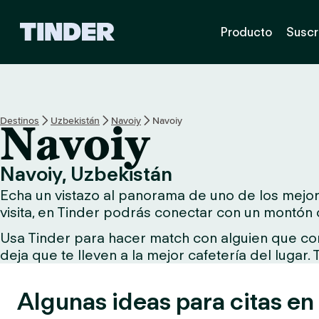
T
Producto
Suscr
i
n
d
e
r
I
Destinos
Uzbekistán
Navoiy
Navoiy
Navoiy
n
i
c
Navoiy, Uzbekistán
i
Echa un vistazo al panorama de uno de los mejore
o
visita, en Tinder podrás conectar con un montón 
Usa Tinder para hacer match con alguien que comp
deja que te lleven a la mejor cafetería del lugar.
Algunas ideas para citas en