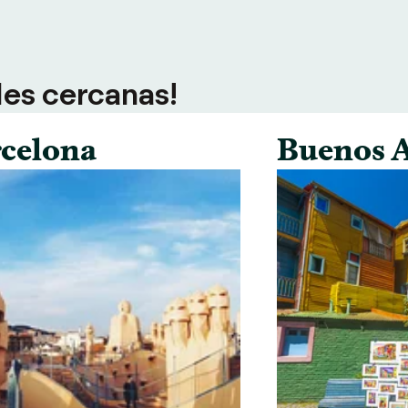
des cercanas!
celona
Buenos A