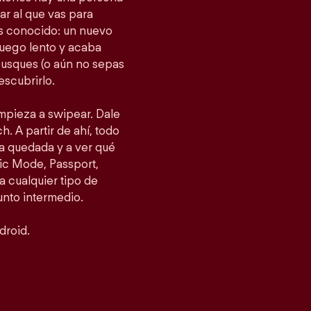
gar al que vas para
as conocido: un nuevo
fuego lento y acaba
busques (o aún no sepas
escubrirlo.
empieza a swipear. Dale
h. A partir de ahí, todo
a quedada y a ver qué
ic Mode, Passport,
 cualquier tipo de
punto intermedio.
droid.