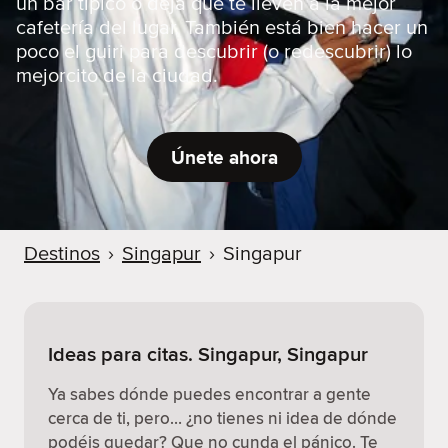
un bar típico o deja que te lleven a la mejor
cafetería del lugar. También está bien hacer un
poco el guiri para descubrir (o redescubrir) lo
mejorcito de la ciudad.
Únete ahora
Destinos
›
Singapur
›
Singapur
Ideas para citas. Singapur, Singapur
Ya sabes dónde puedes encontrar a gente
cerca de ti, pero… ¿no tienes ni idea de dónde
podéis quedar? Que no cunda el pánico. Te