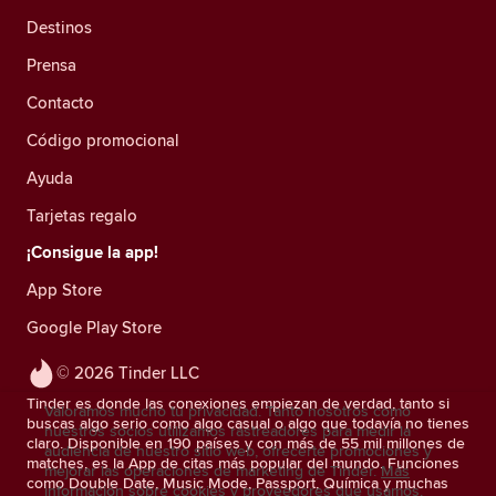
Destinos
Prensa
Contacto
Código promocional
Ayuda
Tarjetas regalo
¡Consigue la app!
App Store
Google Play Store
© 2026 Tinder LLC
Tinder es donde las conexiones empiezan de verdad, tanto si
Valoramos mucho tu privacidad. Tanto nosotros como
buscas algo serio como algo casual o algo que todavía no tienes
nuestros socios utilizamos rastreadores para medir la
claro. Disponible en 190 países y con más de 55 mil millones de
audiencia de nuestro sitio web, ofrecerte promociones y
matches, es la App de citas más popular del mundo. Funciones
mejorar las operaciones de marketing de Tinder.
Más
como Double Date, Music Mode, Passport, Química y muchas
información sobre cookies y proveedores que usamos.