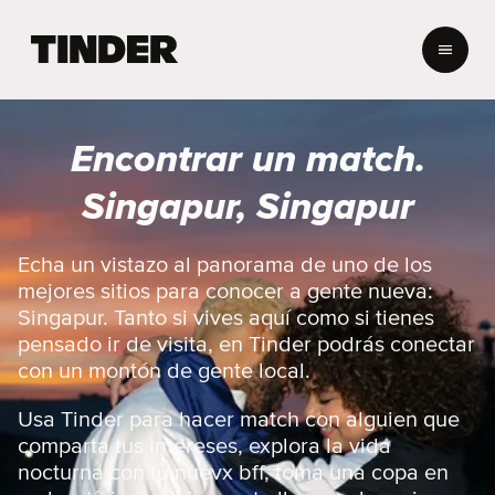
T
i
n
d
e
Encontrar un match.
r
I
Singapur, Singapur
n
i
c
Echa un vistazo al panorama de uno de los
i
mejores sitios para conocer a gente nueva:
o
Singapur. Tanto si vives aquí como si tienes
pensado ir de visita, en Tinder podrás conectar
con un montón de gente local.
Usa Tinder para hacer match con alguien que
comparta tus intereses, explora la vida
nocturna con tu nuevx bff, toma una copa en