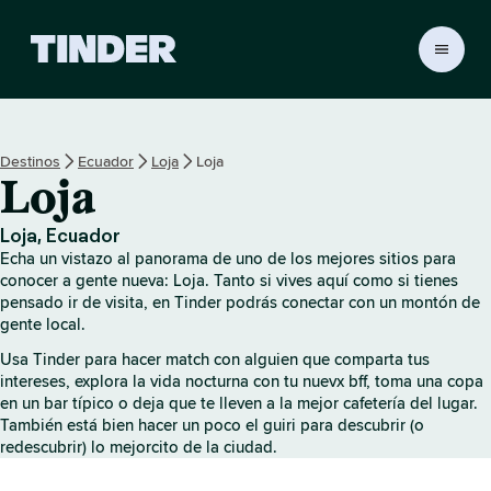
T
i
n
d
e
Destinos
Ecuador
Loja
Loja
r
Loja
I
n
i
Loja, Ecuador
c
Echa un vistazo al panorama de uno de los mejores sitios para
i
conocer a gente nueva: Loja. Tanto si vives aquí como si tienes
o
pensado ir de visita, en Tinder podrás conectar con un montón de
gente local.
Usa Tinder para hacer match con alguien que comparta tus
intereses, explora la vida nocturna con tu nuevx bff, toma una copa
en un bar típico o deja que te lleven a la mejor cafetería del lugar.
También está bien hacer un poco el guiri para descubrir (o
redescubrir) lo mejorcito de la ciudad.