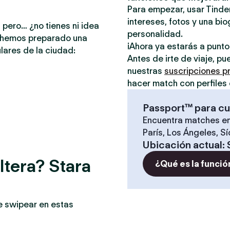
Para empezar, usar Tinder
intereses, fotos y una bio
 pero… ¿no tienes ni idea
personalidad.
e hemos preparado una
¡Ahora ya estarás a punt
lares de la ciudad:
Antes de irte de viaje, p
nuestras
suscripciones 
hacer match con perfiles 
Passport™ para cu
Encuentra matches en
París, Los Ángeles, S
Ubicación actual
:
ltera? Stara
¿Qué es la funció
e swipear en estas