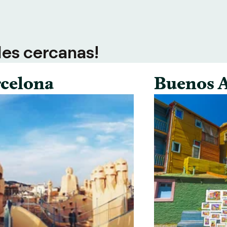
des cercanas!
celona
Buenos A