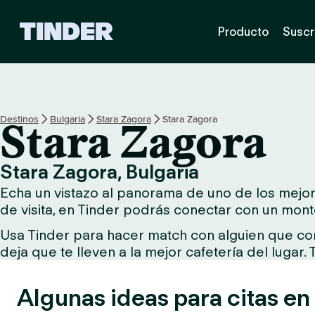
T
Producto
Suscr
i
n
d
e
r
I
Destinos
Bulgaria
Stara Zagora
Stara Zagora
Stara Zagora
n
i
c
Stara Zagora, Bulgaria
i
Echa un vistazo al panorama de uno de los mejore
o
de visita, en Tinder podrás conectar con un mont
Usa Tinder para hacer match con alguien que comp
deja que te lleven a la mejor cafetería del lugar.
Algunas ideas para citas en