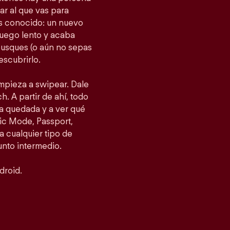
gar al que vas para
as conocido: un nuevo
fuego lento y acaba
busques (o aún no sepas
escubrirlo.
empieza a swipear. Dale
h. A partir de ahí, todo
a quedada y a ver qué
ic Mode, Passport,
 cualquier tipo de
punto intermedio.
droid.