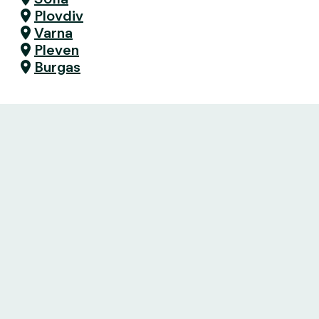
Plovdiv
Varna
Pleven
Burgas