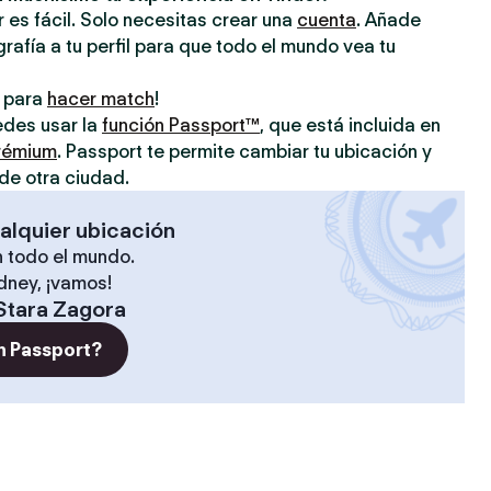
 es fácil. Solo necesitas crear una
cuenta
. Añade
grafía a tu perfil para que todo el mundo vea tu
o para
hacer match
!
uedes usar la
función Passport™
, que está incluida en
prémium
. Passport te permite cambiar tu ubicación y
de otra ciudad.
alquier ubicación
 todo el mundo.
ídney, ¡vamos!
Stara Zagora
n Passport?