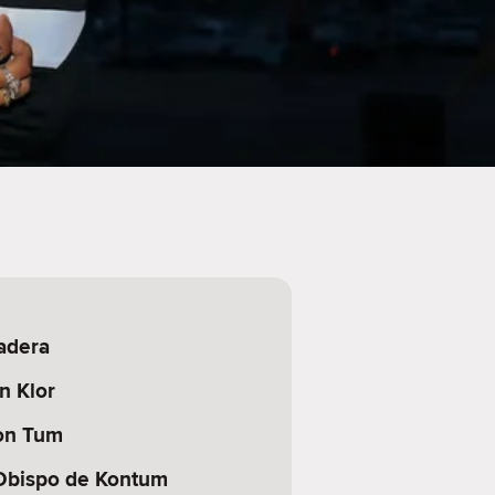
adera
n Klor
on Tum
 Obispo de Kontum