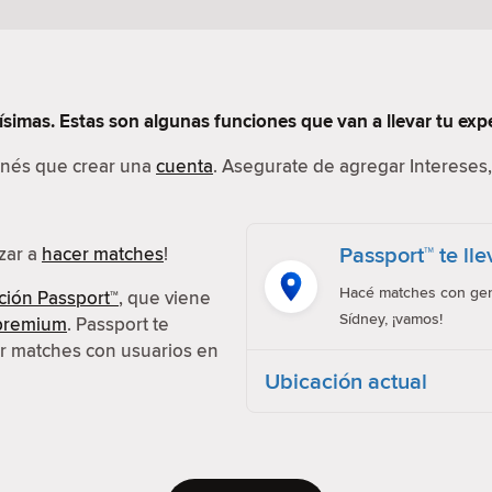
simas. Estas son algunas funciones que van a llevar tu exper
tenés que crear una
cuenta
. Asegurate de agregar Intereses, 
Passport™ te ll
ezar a
hacer matches
!
Hacé matches con gent
ción Passport™
, que viene
Sídney, ¡vamos!
 premium
. Passport te
er matches con usuarios en
Ubicación actual