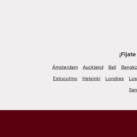
¡Fijat
Ámsterdam
Auckland
Bali
Bangk
Estocolmo
Helsinki
Londres
Los
San