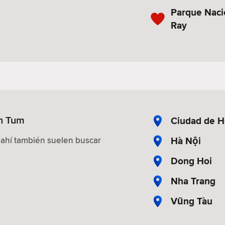
Parque Nac
Ray
on Tum
Ciudad de H
Hà Nội
 ahí también suelen buscar
Dong Hoi
Nha Trang
Vũng Tàu