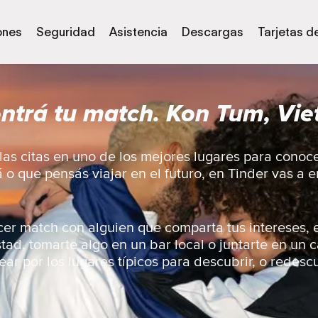
ones
Seguridad
Asistencia
Descargas
Tarjetas d
ntrá tu match. Kon Tum, Vi
as citas en uno de los mejores lugares para conoc
á o que pensás viajar en el futuro, en Tinder vas a
er match con alguien que comparta tus intereses, 
ad, tomarte algo en un bar local o juntarte en un 
ar por los lugares típicos para descubrir, o redescu