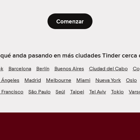
Comenzar
e qué anda pasando en más ciudades Tinder cerca 
ok
Barcelona
Berlín
Buenos Aires
Ciudad del Cabo
Co
 Ángeles
Madrid
Melbourne
Miami
Nueva York
Oslo
 Francisco
São Paulo
Seúl
Taipei
Tel Aviv
Tokio
Vars