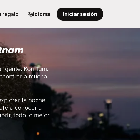
e regalo
Idioma
Iniciar sesión
etnam
er gente: Kon Tum.
 encontrar a mucha
explorar la noche
café a conocer a
brir, todo lo mejor