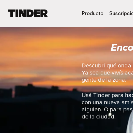
I
Producto
Suscripci
n
i
c
i
Enco
o
d
e
T
Descubrí qué onda l
i
Ya sea que vivís ac
n
gente de la zona.
d
e
r
Usá Tinder para hac
con una nueva amist
alguien. O para pase
de la ciudad.