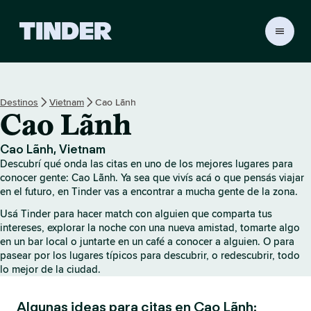
I
n
i
c
i
Destinos
Vietnam
Cao Lãnh
o
Cao Lãnh
d
e
T
Cao Lãnh, Vietnam
i
Descubrí qué onda las citas en uno de los mejores lugares para
n
conocer gente: Cao Lãnh. Ya sea que vivís acá o que pensás viajar
d
en el futuro, en Tinder vas a encontrar a mucha gente de la zona.
e
Usá Tinder para hacer match con alguien que comparta tus
r
intereses, explorar la noche con una nueva amistad, tomarte algo
en un bar local o juntarte en un café a conocer a alguien. O para
pasear por los lugares típicos para descubrir, o redescubrir, todo
lo mejor de la ciudad.
Algunas ideas para citas en Cao Lãnh: