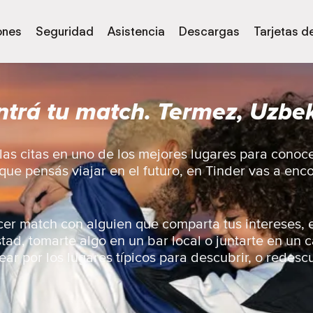
ones
Seguridad
Asistencia
Descargas
Tarjetas d
trá tu match. Termez, Uzbe
as citas en uno de los mejores lugares para conoc
 que pensás viajar en el futuro, en Tinder vas a en
er match con alguien que comparta tus intereses, 
ad, tomarte algo en un bar local o juntarte en un 
ar por los lugares típicos para descubrir, o redescu