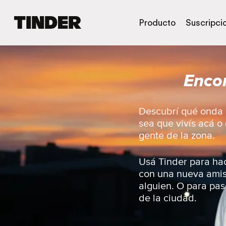
I
Producto
Suscripci
n
i
c
i
Encon
o
d
e
T
Descubrí qué onda l
i
sea que vivís acá o
n
gente de la zona.
d
e
r
Usá Tinder para hac
con una nueva amist
alguien. O para pase
de la ciudad.