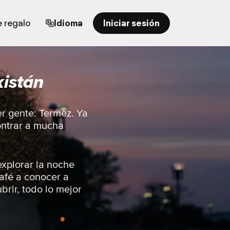
e regalo
Idioma
Iniciar sesión
kistán
er gente: Termez. Ya
contrar a mucha
explorar la noche
café a conocer a
brir, todo lo mejor