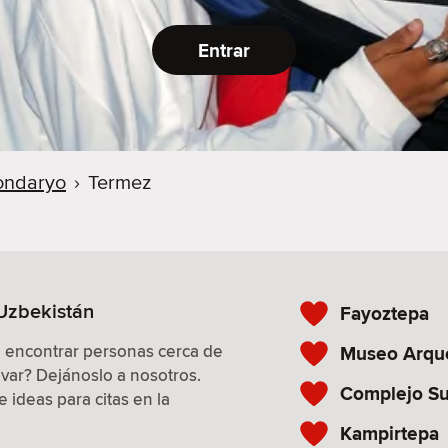
Entrar
ondaryo
›
Termez
 Uzbekistán
Fayoztepa
a encontrar personas cerca de
Museo Arqu
evar? Dejánoslo a nosotros.
Complejo Su
 ideas para citas en la
Kampirtepa