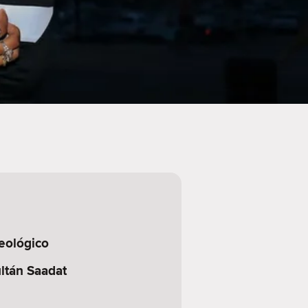
eológico
ltán Saadat