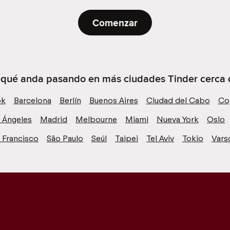
Comenzar
e qué anda pasando en más ciudades Tinder cerca 
ok
Barcelona
Berlín
Buenos Aires
Ciudad del Cabo
Co
 Ángeles
Madrid
Melbourne
Miami
Nueva York
Oslo
 Francisco
São Paulo
Seúl
Taipei
Tel Aviv
Tokio
Vars