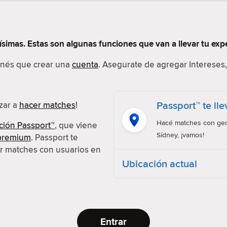
simas. Estas son algunas funciones que van a llevar tu exper
tenés que crear una
cuenta
. Asegurate de agregar Intereses, 
Passport™ te ll
ezar a
hacer matches
!
Hacé matches con gent
ción Passport™
, que viene
Sídney, ¡vamos!
 premium
. Passport te
er matches con usuarios en
Ubicación actual
Entrar