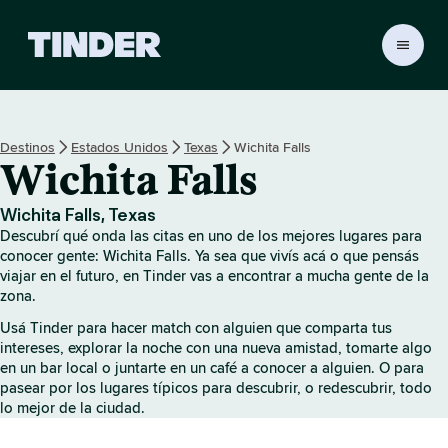
I
n
i
c
i
Destinos
Estados Unidos
Texas
Wichita Falls
o
Wichita Falls
d
e
T
Wichita Falls, Texas
i
Descubrí qué onda las citas en uno de los mejores lugares para
n
conocer gente: Wichita Falls. Ya sea que vivís acá o que pensás
d
viajar en el futuro, en Tinder vas a encontrar a mucha gente de la
zona.
e
r
Usá Tinder para hacer match con alguien que comparta tus
intereses, explorar la noche con una nueva amistad, tomarte algo
en un bar local o juntarte en un café a conocer a alguien. O para
pasear por los lugares típicos para descubrir, o redescubrir, todo
lo mejor de la ciudad.