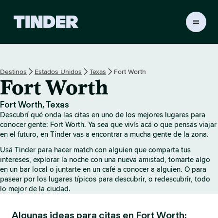
I
n
i
c
i
Destinos
Estados Unidos
Texas
Fort Worth
o
Fort Worth
d
e
T
Fort Worth, Texas
i
Descubrí qué onda las citas en uno de los mejores lugares para
n
conocer gente: Fort Worth. Ya sea que vivís acá o que pensás viajar
d
en el futuro, en Tinder vas a encontrar a mucha gente de la zona.
e
Usá Tinder para hacer match con alguien que comparta tus
r
intereses, explorar la noche con una nueva amistad, tomarte algo
en un bar local o juntarte en un café a conocer a alguien. O para
pasear por los lugares típicos para descubrir, o redescubrir, todo
lo mejor de la ciudad.
Algunas ideas para citas en Fort Worth: