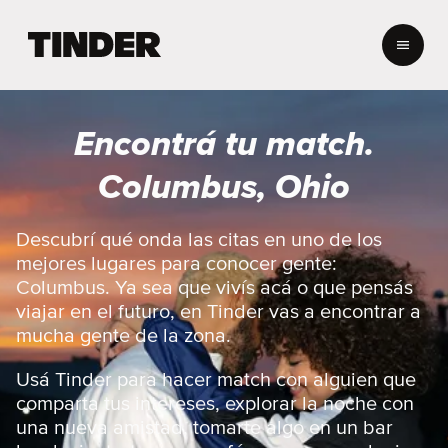
I
n
i
c
i
Encontrá tu match.
o
d
Columbus, Ohio
e
T
i
Descubrí qué onda las citas en uno de los
n
mejores lugares para conocer gente:
d
Columbus. Ya sea que vivís acá o que pensás
e
viajar en el futuro, en Tinder vas a encontrar a
r
mucha gente de la zona.
Usá Tinder para hacer match con alguien que
comparta tus intereses, explorar la noche con
una nueva amistad, tomarte algo en un bar