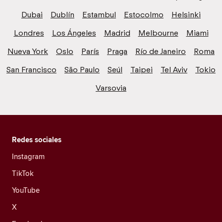
Dubai
Dublín
Estambul
Estocolmo
Helsinki
Londres
Los Ángeles
Madrid
Melbourne
Miami
Nueva York
Oslo
París
Praga
Río de Janeiro
Roma
San Francisco
São Paulo
Seúl
Taipei
Tel Aviv
Tokio
Varsovia
Redes sociales
Instagram
TikTok
YouTube
X