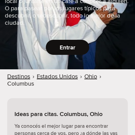
local o juntarte en un café a conocer a alguien.
O para pasear por los lugares típicos para
descubrir, o redescubrir, todo lo mejor de la
ciudad.
Entrar
Destinos
›
Estados Unidos
›
Ohio
›
Columbus
Ideas para citas. Columbus, Ohio
Ya conocés el mejor lugar para encontrar
personas cerca de vos, pero ¿a dónde las vas