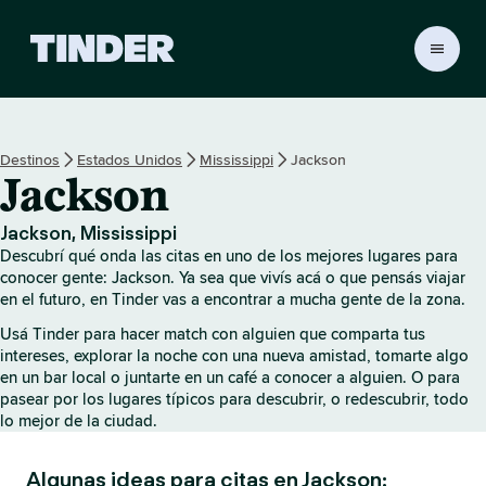
I
n
i
c
i
Destinos
Estados Unidos
Mississippi
Jackson
o
Jackson
d
e
T
Jackson, Mississippi
i
Descubrí qué onda las citas en uno de los mejores lugares para
n
conocer gente: Jackson. Ya sea que vivís acá o que pensás viajar
d
en el futuro, en Tinder vas a encontrar a mucha gente de la zona.
e
Usá Tinder para hacer match con alguien que comparta tus
r
intereses, explorar la noche con una nueva amistad, tomarte algo
en un bar local o juntarte en un café a conocer a alguien. O para
pasear por los lugares típicos para descubrir, o redescubrir, todo
lo mejor de la ciudad.
Algunas ideas para citas en Jackson: