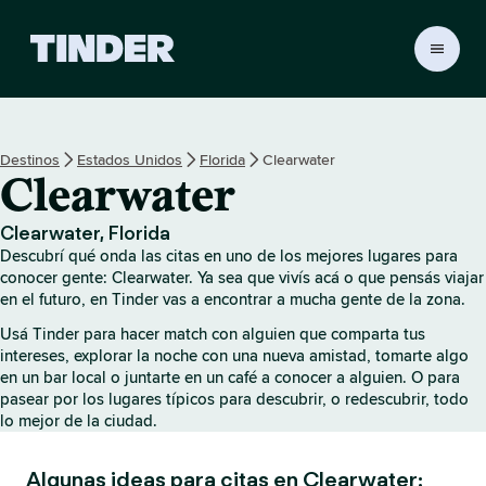
I
n
i
c
i
Destinos
Estados Unidos
Florida
Clearwater
o
Clearwater
d
e
T
Clearwater, Florida
i
Descubrí qué onda las citas en uno de los mejores lugares para
n
conocer gente: Clearwater. Ya sea que vivís acá o que pensás viajar
d
en el futuro, en Tinder vas a encontrar a mucha gente de la zona.
e
Usá Tinder para hacer match con alguien que comparta tus
r
intereses, explorar la noche con una nueva amistad, tomarte algo
en un bar local o juntarte en un café a conocer a alguien. O para
pasear por los lugares típicos para descubrir, o redescubrir, todo
lo mejor de la ciudad.
Algunas ideas para citas en Clearwater: