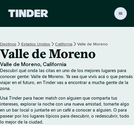
I
n
i
c
i
Destinos
Estados Unidos
California
Valle de Moreno
o
Valle de Moreno
d
e
T
Valle de Moreno, California
i
Descubrí qué onda las citas en uno de los mejores lugares para
n
conocer gente: Valle de Moreno. Ya sea que vivís acá o que pensás
d
viajar en el futuro, en Tinder vas a encontrar a mucha gente de la
zona.
e
r
Usá Tinder para hacer match con alguien que comparta tus
intereses, explorar la noche con una nueva amistad, tomarte algo
en un bar local o juntarte en un café a conocer a alguien. O para
pasear por los lugares típicos para descubrir, o redescubrir, todo
lo mejor de la ciudad.