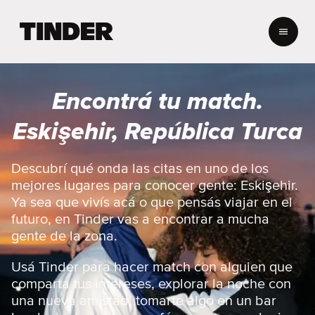
I
n
i
c
i
Encontrá tu match.
o
d
Eskişehir, República Turca
e
T
i
Descubrí qué onda las citas en uno de los
n
mejores lugares para conocer gente: Eskişehir.
d
Ya sea que vivís acá o que pensás viajar en el
e
futuro, en Tinder vas a encontrar a mucha
r
gente de la zona.
Usá Tinder para hacer match con alguien que
comparta tus intereses, explorar la noche con
una nueva amistad, tomarte algo en un bar