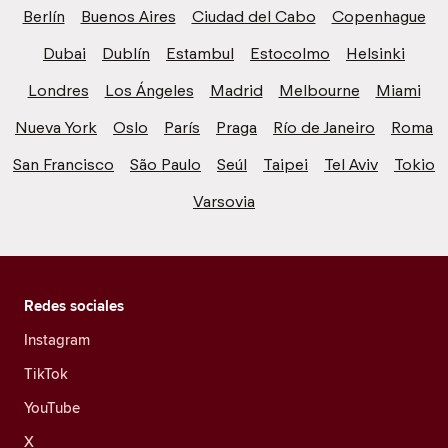
Berlín
Buenos Aires
Ciudad del Cabo
Copenhague
Dubai
Dublín
Estambul
Estocolmo
Helsinki
Londres
Los Ángeles
Madrid
Melbourne
Miami
Nueva York
Oslo
París
Praga
Río de Janeiro
Roma
San Francisco
São Paulo
Seúl
Taipei
Tel Aviv
Tokio
Varsovia
Redes sociales
Instagram
TikTok
YouTube
X