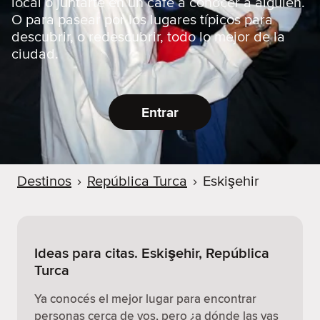
local o juntarte en un café a conocer a alguien.
O para pasear por los lugares típicos para
descubrir, o redescubrir, todo lo mejor de la
ciudad.
Entrar
Destinos
›
República Turca
›
Eskişehir
Ideas para citas. Eskişehir, República
Turca
Ya conocés el mejor lugar para encontrar
personas cerca de vos, pero ¿a dónde las vas