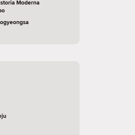
storia Moderna
po
Bogyeongsa
eju