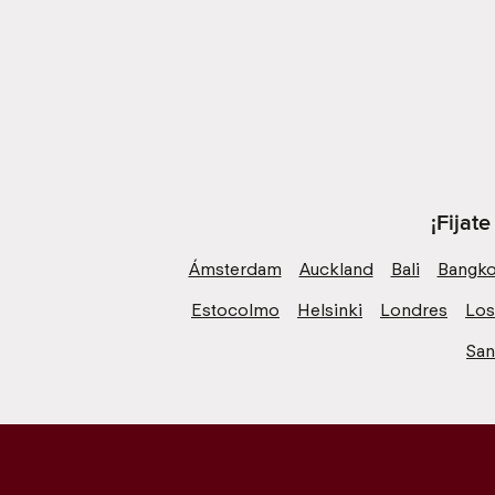
¡Fijat
Ámsterdam
Auckland
Bali
Bangk
Estocolmo
Helsinki
Londres
Los
San