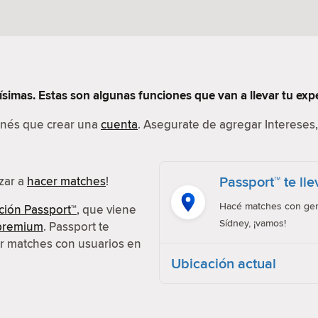
simas. Estas son algunas funciones que van a llevar tu exper
tenés que crear una
cuenta
. Asegurate de agregar Intereses, 
Passport™ te ll
ezar a
hacer matches
!
Hacé matches con gent
ción Passport™
, que viene
Sídney, ¡vamos!
 premium
. Passport te
er matches con usuarios en
Ubicación actual