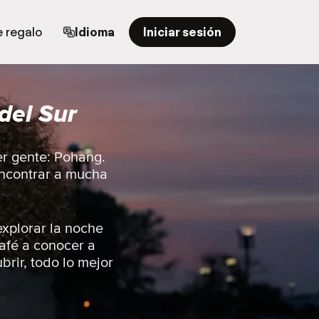
e regalo
Idioma
Iniciar sesión
del Sur
er gente: Pohang.
 encontrar a mucha
explorar la noche
café a conocer a
brir, todo lo mejor