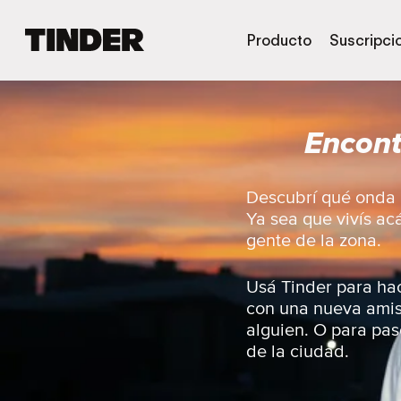
I
Producto
Suscripci
n
i
c
i
Encont
o
d
e
T
Descubrí qué onda l
i
Ya sea que vivís ac
n
gente de la zona.
d
e
r
Usá Tinder para hac
con una nueva amist
alguien. O para pase
de la ciudad.