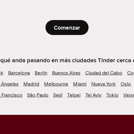
Comenzar
e qué anda pasando en más ciudades Tinder cerca 
ok
Barcelona
Berlín
Buenos Aires
Ciudad del Cabo
Co
 Ángeles
Madrid
Melbourne
Miami
Nueva York
Oslo
 Francisco
São Paulo
Seúl
Taipei
Tel Aviv
Tokio
Vars