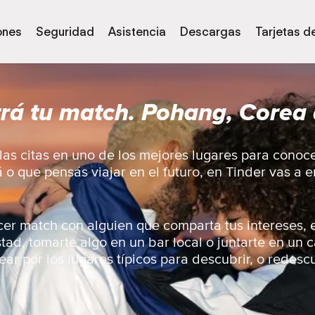
ones
Seguridad
Asistencia
Descargas
Tarjetas d
rá tu match. Pohang, Corea 
as citas en uno de los mejores lugares para conoc
á o que pensás viajar en el futuro, en Tinder vas a
er match con alguien que comparta tus intereses, 
ad, tomarte algo en un bar local o juntarte en un 
ar por los lugares típicos para descubrir, o redescu