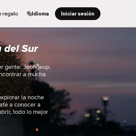
e regalo
Idioma
Iniciar sesión
 del Sur
er gente: Jeongeup.
 encontrar a mucha
explorar la noche
café a conocer a
brir, todo lo mejor