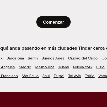
Comenzar
e qué anda pasando en más ciudades Tinder cerca 
ok
Barcelona
Berlín
Buenos Aires
Ciudad del Cabo
Co
 Ángeles
Madrid
Melbourne
Miami
Nueva York
Oslo
 Francisco
São Paulo
Seúl
Taipei
Tel Aviv
Tokio
Vars