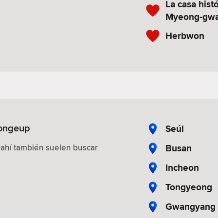
La casa hist
Myeong-gw
Herbwon
eongeup
Seúl
Busan
 ahí también suelen buscar
Incheon
Tongyeong
Gwangyang