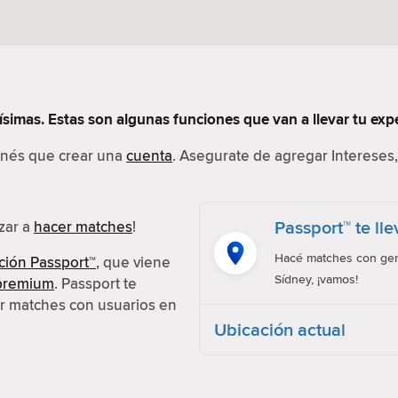
simas. Estas son algunas funciones que van a llevar tu exper
tenés que crear una
cuenta
. Asegurate de agregar Intereses, 
Passport™ te ll
ezar a
hacer matches
!
Hacé matches con gent
ción Passport™
, que viene
Sídney, ¡vamos!
 premium
. Passport te
er matches con usuarios en
Ubicación actual