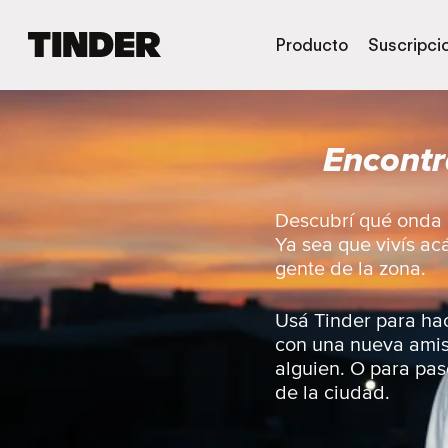
I
Producto
Suscripci
n
i
c
i
Encontr
o
d
e
T
Descubrí qué onda l
i
Ya sea que vivís ac
n
gente de la zona.
d
e
r
Usá Tinder para hac
con una nueva amist
alguien. O para pase
de la ciudad.