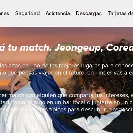
ones
Seguridad
Asistencia
Descargas
Tarjetas d
á tu match. Jeongeup, Corea
as citas en uno de los mejores lugares para conoc
á o que pensás viajar en el futuro, en Tinder vas a
er match con alguien que comparta tus intereses, 
ad, tomarte algo en un bar local o juntarte en un 
ar por los lugares típicos para descubrir, o redescu