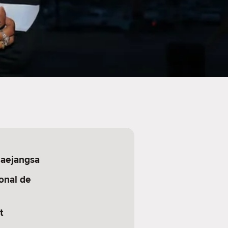
aejangsa
onal de
t