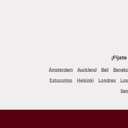
¡Fijat
Ámsterdam
Auckland
Bali
Bangk
Estocolmo
Helsinki
Londres
Los
San