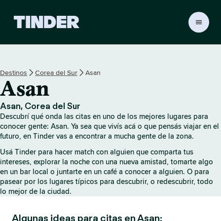
I
n
i
c
i
Destinos
Corea del Sur
Asan
o
Asan
d
e
T
Asan, Corea del Sur
i
Descubrí qué onda las citas en uno de los mejores lugares para
n
conocer gente: Asan. Ya sea que vivís acá o que pensás viajar en el
d
futuro, en Tinder vas a encontrar a mucha gente de la zona.
e
Usá Tinder para hacer match con alguien que comparta tus
r
intereses, explorar la noche con una nueva amistad, tomarte algo
en un bar local o juntarte en un café a conocer a alguien. O para
pasear por los lugares típicos para descubrir, o redescubrir, todo
lo mejor de la ciudad.
Algunas ideas para citas en Asan: