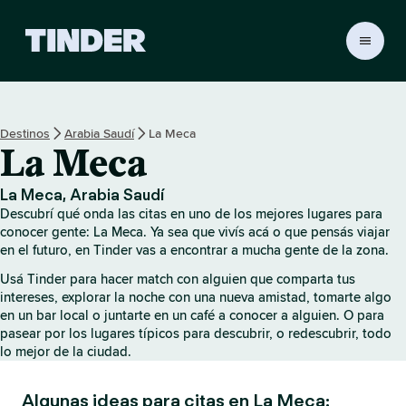
I
n
i
c
i
Destinos
Arabia Saudí
La Meca
o
La Meca
d
e
T
La Meca, Arabia Saudí
i
Descubrí qué onda las citas en uno de los mejores lugares para
n
conocer gente: La Meca. Ya sea que vivís acá o que pensás viajar
d
en el futuro, en Tinder vas a encontrar a mucha gente de la zona.
e
Usá Tinder para hacer match con alguien que comparta tus
r
intereses, explorar la noche con una nueva amistad, tomarte algo
en un bar local o juntarte en un café a conocer a alguien. O para
pasear por los lugares típicos para descubrir, o redescubrir, todo
lo mejor de la ciudad.
Algunas ideas para citas en La Meca: