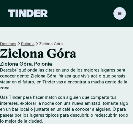
I
n
i
c
i
Destinos
Polonia
Zielona Góra
o
Zielona Góra
d
e
T
Zielona Góra, Polonia
i
Descubrí qué onda las citas en uno de los mejores lugares para
n
conocer gente: Zielona Góra. Ya sea que vivís acá o que pensás
d
viajar en el futuro, en Tinder vas a encontrar a mucha gente de la
zona.
e
r
Usá Tinder para hacer match con alguien que comparta tus
intereses, explorar la noche con una nueva amistad, tomarte algo
en un bar local o juntarte en un café a conocer a alguien. O para
pasear por los lugares típicos para descubrir, o redescubrir, todo
lo mejor de la ciudad.