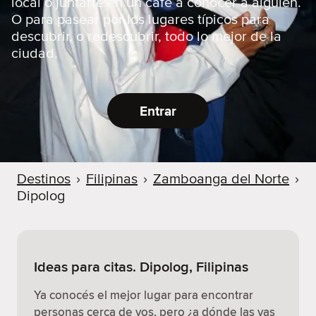
local o juntarte en un café a conocer a alguien.
O para pasear por los lugares típicos para
descubrir, o redescubrir, todo lo mejor de la
ciudad.
Entrar
Destinos
›
Filipinas
›
Zamboanga del Norte
›
Dipolog
Ideas para citas. Dipolog, Filipinas
Ya conocés el mejor lugar para encontrar
personas cerca de vos, pero ¿a dónde las vas