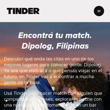
I
n
i
c
i
Encontrá tu match.
o
d
Dipolog, Filipinas
e
T
i
Descubrí qué onda las citas en uno de los
n
mejores lugares para conocer gente: Dipolog.
d
Ya sea que vivís acá o que pensás viajar en el
e
futuro, en Tinder vas a encontrar a mucha
r
gente de la zona.
Usá Tinder para hacer match con alguien que
comparta tus intereses, explorar la noche con
una nueva amistad, tomarte algo en un bar