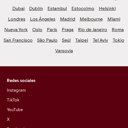
Dubai
Dublín
Estambul
Estocolmo
Helsinki
Londres
Los Ángeles
Madrid
Melbourne
Miami
Nueva York
Oslo
París
Praga
Río de Janeiro
Roma
San Francisco
São Paulo
Seúl
Taipei
Tel Aviv
Tokio
Varsovia
Redes sociales
Instagram
TikTok
YouTube
X