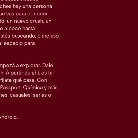
tches hay una persona
 que vas para conocer
o: un nuevo crush, un
e a poco hasta
estés buscando, o incluso
el espacio para
empezá a explorar. Dale
. A partir de ahí, es tu
fijate qué pasa. Con
Passport, Química y más,
es: casuales, serias o
Android.