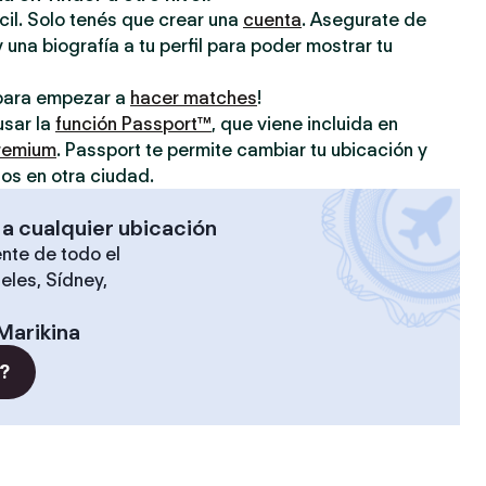
ácil. Solo tenés que crear una
cuenta
. Asegurate de
 una biografía a tu perfil para poder mostrar tu
o para empezar a
hacer matches
!
usar la
función Passport™
, que viene incluida en
premium
. Passport te permite cambiar tu ubicación y
os en otra ciudad.
 a cualquier ubicación
nte de todo el
eles, Sídney,
Marikina
?