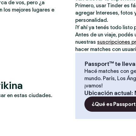
rca de vos, pero ¿a
Primero, usar Tinder es f
n los mejores lugares e
agregar Intereses, fotos y
personalidad.
¡Y ahí ya tenés todo list
Antes de un viaje, podés 
nuestras
suscripciones 
hacer matches con usuari
Passport™ te lleva
Hacé matches con ge
mundo. París, Los Áng
ikina
¡vamos!
Ubicación actual
:
car en estas ciudades.
¿Qué es Passport