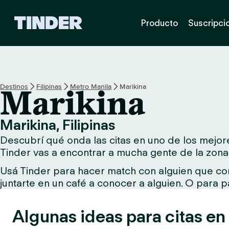
I
Producto
Suscripci
n
i
c
i
o
d
Destinos
Filipinas
Metro Manila
Marikina
Marikina
e
T
i
Marikina, Filipinas
n
Descubrí qué onda las citas en uno de los mejore
d
e
Tinder vas a encontrar a mucha gente de la zona
r
Usá Tinder para hacer match con alguien que com
juntarte en un café a conocer a alguien. O para p
Algunas ideas para citas en