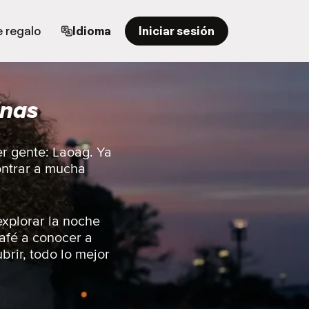
e regalo
Idioma
Iniciar sesión
inas
er gente: Laoag. Ya
contrar a mucha
explorar la noche
café a conocer a
brir, todo lo mejor