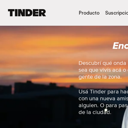
I
Producto
Suscripci
n
i
c
i
Enc
o
d
e
T
Descubrí qué onda l
i
sea que vivís acá o
n
gente de la zona.
d
e
r
Usá Tinder para hac
con una nueva amist
alguien. O para pase
de la ciudad.