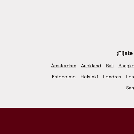
¡Fijat
Ámsterdam
Auckland
Bali
Bangk
Estocolmo
Helsinki
Londres
Los
San