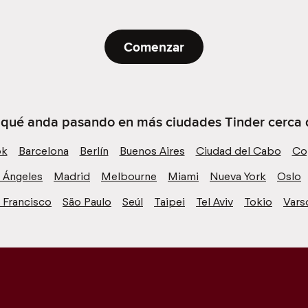
Comenzar
e qué anda pasando en más ciudades Tinder cerca 
ok
Barcelona
Berlín
Buenos Aires
Ciudad del Cabo
Co
 Ángeles
Madrid
Melbourne
Miami
Nueva York
Oslo
 Francisco
São Paulo
Seúl
Taipei
Tel Aviv
Tokio
Vars