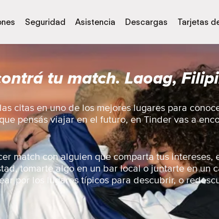
ones
Seguridad
Asistencia
Descargas
Tarjetas d
ontrá tu match. Laoag, Filip
as citas en uno de los mejores lugares para conoc
 que pensás viajar en el futuro, en Tinder vas a en
er match con alguien que comparta tus intereses, 
ad, tomarte algo en un bar local o juntarte en un 
ar por los lugares típicos para descubrir, o redescu