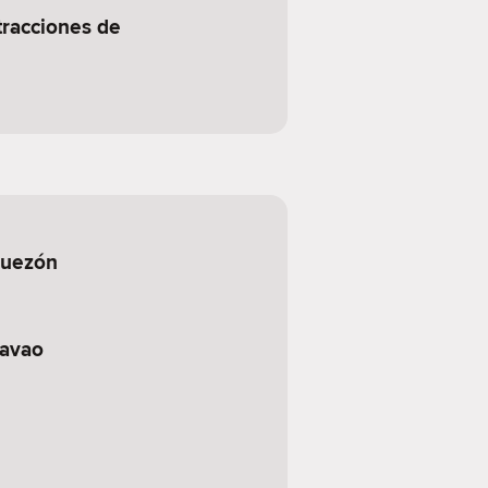
tracciones de
Quezón
Davao