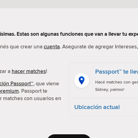
simas. Estas son algunas funciones que van a llevar tu exper
tenés que crear una
cuenta
. Asegurate de agregar Intereses, 
Passport™ te ll
ezar a
hacer matches
!
Hacé matches con gent
ción Passport™
, que viene
Sídney, ¡vamos!
 premium
. Passport te
er matches con usuarios en
Ubicación actual