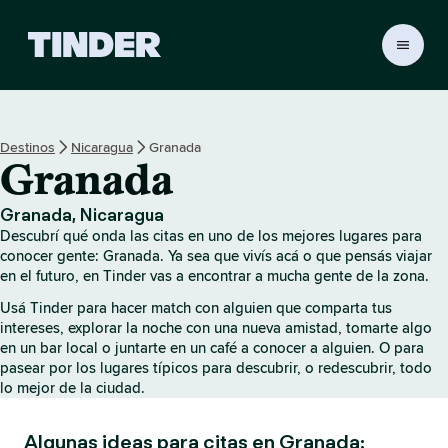
I
n
i
c
i
Destinos
Nicaragua
Granada
o
Granada
d
e
T
Granada, Nicaragua
i
Descubrí qué onda las citas en uno de los mejores lugares para
n
conocer gente: Granada. Ya sea que vivís acá o que pensás viajar
d
en el futuro, en Tinder vas a encontrar a mucha gente de la zona.
e
Usá Tinder para hacer match con alguien que comparta tus
r
intereses, explorar la noche con una nueva amistad, tomarte algo
en un bar local o juntarte en un café a conocer a alguien. O para
pasear por los lugares típicos para descubrir, o redescubrir, todo
lo mejor de la ciudad.
Algunas ideas para citas en Granada: