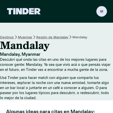
I
n
i
c
i
Destinos
Myanmar
Región de Mandalay
Mandalay
o
Mandalay
d
e
T
Mandalay, Myanmar
i
Descubrí qué onda las citas en uno de los mejores lugares para
n
conocer gente: Mandalay. Ya sea que vivís acá o que pensás viajar
d
en el futuro, en Tinder vas a encontrar a mucha gente de la zona.
e
Usá Tinder para hacer match con alguien que comparta tus
r
intereses, explorar la noche con una nueva amistad, tomarte algo
en un bar local o juntarte en un café a conocer a alguien. O para
pasear por los lugares típicos para descubrir, o redescubrir, todo
lo mejor de la ciudad.
Algunas ideas para citas en Mandalay: