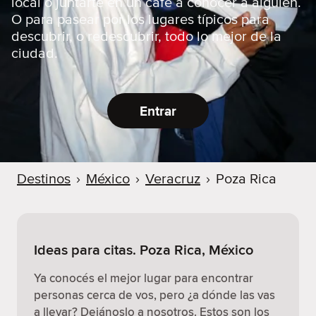
local o juntarte en un café a conocer a alguien.
O para pasear por los lugares típicos para
descubrir, o redescubrir, todo lo mejor de la
ciudad.
Entrar
Destinos
›
México
›
Veracruz
›
Poza Rica
Ideas para citas. Poza Rica, México
Ya conocés el mejor lugar para encontrar
personas cerca de vos, pero ¿a dónde las vas
a llevar? Dejánoslo a nosotros. Estos son los