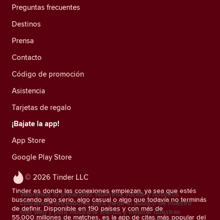
Preguntas frecuentes
Destinos
Prensa
Contacto
Código de promoción
Asistencia
Tarjetas de regalo
¡Bajate la app!
App Store
Google Play Store
© 2026 Tinder LLC
Tinder es donde las conexiones empiezan, ya sea que estés
Valoramos tu privacidad. Nuestros socios y nosotros
buscando algo serio, algo casual o algo que todavía no terminás
utilizamos rastreadores para medir el público de nuestro
de definir. Disponible en 190 países y con más de
sitio web y para mostrarte ofertas y mejorar nuestras
55.000 millones de matches, es la app de citas más popular del