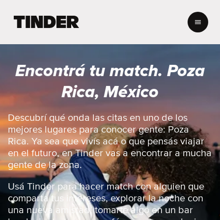
I
n
i
c
i
Encontrá tu match. Poza
o
d
Rica, México
e
T
i
Descubrí qué onda las citas en uno de los
n
mejores lugares para conocer gente: Poza
d
Rica. Ya sea que vivís acá o que pensás viajar
e
en el futuro, en Tinder vas a encontrar a mucha
r
gente de la zona.
Usá Tinder para hacer match con alguien que
comparta tus intereses, explorar la noche con
una nueva amistad, tomarte algo en un bar