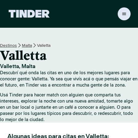
I
n
i
c
i
Destinos
Malta
Valletta
o
Valletta
d
e
T
Valletta, Malta
i
Descubrí qué onda las citas en uno de los mejores lugares para
n
conocer gente: Valletta. Ya sea que vivís acá o que pensás viajar en
d
el futuro, en Tinder vas a encontrar a mucha gente de la zona.
e
Usá Tinder para hacer match con alguien que comparta tus
r
intereses, explorar la noche con una nueva amistad, tomarte algo
en un bar local o juntarte en un café a conocer a alguien. O para
pasear por los lugares típicos para descubrir, o redescubrir, todo
lo mejor de la ciudad.
Algunas ideas para citas en Valletta: