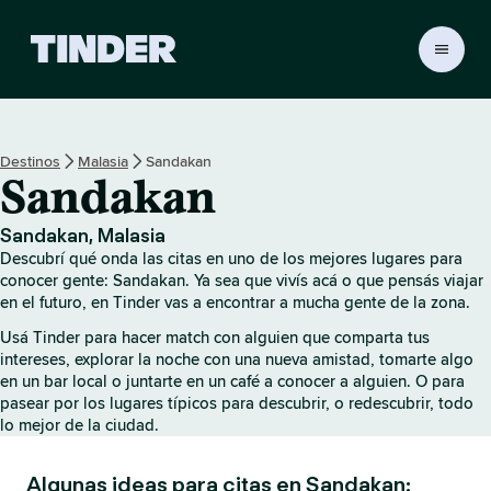
I
n
i
c
i
Destinos
Malasia
Sandakan
o
Sandakan
d
e
T
Sandakan, Malasia
i
Descubrí qué onda las citas en uno de los mejores lugares para
n
conocer gente: Sandakan. Ya sea que vivís acá o que pensás viajar
d
en el futuro, en Tinder vas a encontrar a mucha gente de la zona.
e
Usá Tinder para hacer match con alguien que comparta tus
r
intereses, explorar la noche con una nueva amistad, tomarte algo
en un bar local o juntarte en un café a conocer a alguien. O para
pasear por los lugares típicos para descubrir, o redescubrir, todo
lo mejor de la ciudad.
Algunas ideas para citas en Sandakan: