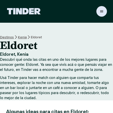
I
n
i
c
i
Destinos
Kenia
Eldoret
o
Eldoret
d
e
T
Eldoret, Kenia
i
Descubrí qué onda las citas en uno de los mejores lugares para
n
conocer gente: Eldoret. Ya sea que vivís acá o que pensás viajar en
d
el futuro, en Tinder vas a encontrar a mucha gente de la zona.
e
Usá Tinder para hacer match con alguien que comparta tus
r
intereses, explorar la noche con una nueva amistad, tomarte algo
en un bar local o juntarte en un café a conocer a alguien. O para
pasear por los lugares típicos para descubrir, o redescubrir, todo
lo mejor de la ciudad.
Algunas ideas para citas en Eldoret: