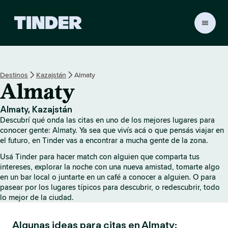
I
n
i
c
i
Destinos
Kazajstán
Almaty
o
Almaty
d
e
T
Almaty, Kazajstán
i
Descubrí qué onda las citas en uno de los mejores lugares para
n
conocer gente: Almaty. Ya sea que vivís acá o que pensás viajar en
d
el futuro, en Tinder vas a encontrar a mucha gente de la zona.
e
Usá Tinder para hacer match con alguien que comparta tus
r
intereses, explorar la noche con una nueva amistad, tomarte algo
en un bar local o juntarte en un café a conocer a alguien. O para
pasear por los lugares típicos para descubrir, o redescubrir, todo
lo mejor de la ciudad.
Algunas ideas para citas en Almaty: