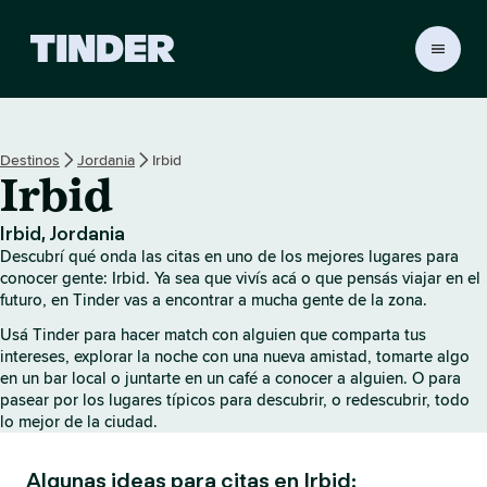
I
n
i
c
i
Destinos
Jordania
Irbid
o
Irbid
d
e
T
Irbid, Jordania
i
Descubrí qué onda las citas en uno de los mejores lugares para
n
conocer gente: Irbid. Ya sea que vivís acá o que pensás viajar en el
d
futuro, en Tinder vas a encontrar a mucha gente de la zona.
e
Usá Tinder para hacer match con alguien que comparta tus
r
intereses, explorar la noche con una nueva amistad, tomarte algo
en un bar local o juntarte en un café a conocer a alguien. O para
pasear por los lugares típicos para descubrir, o redescubrir, todo
lo mejor de la ciudad.
Algunas ideas para citas en Irbid: