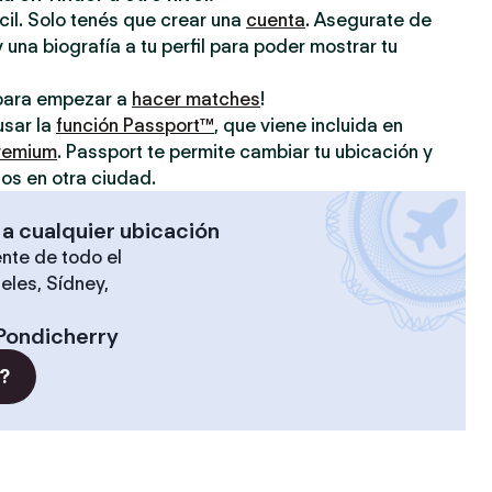
ácil. Solo tenés que crear una
cuenta
. Asegurate de
 una biografía a tu perfil para poder mostrar tu
o para empezar a
hacer matches
!
usar la
función Passport™
, que viene incluida en
premium
. Passport te permite cambiar tu ubicación y
os en otra ciudad.
 a cualquier ubicación
nte de todo el
eles, Sídney,
Pondicherry
?