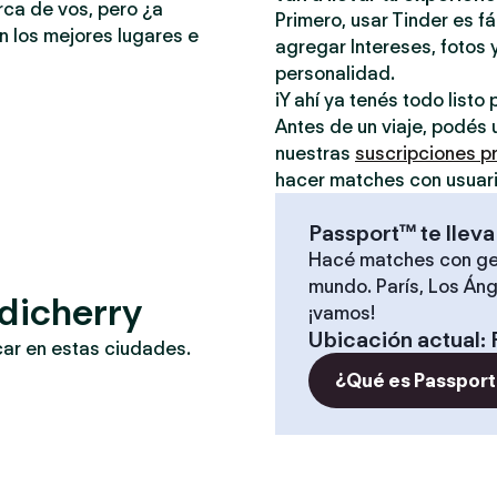
rca de vos, pero ¿a
Primero, usar Tinder es f
n los mejores lugares e
agregar Intereses, fotos y
personalidad.
¡Y ahí ya tenés todo list
Antes de un viaje, podés 
nuestras
suscripciones 
hacer matches con usuari
Passport™ te lleva
Hacé matches con ge
mundo. París, Los Áng
dicherry
¡vamos!
Ubicación actual
:
car en estas ciudades.
¿Qué es Passport