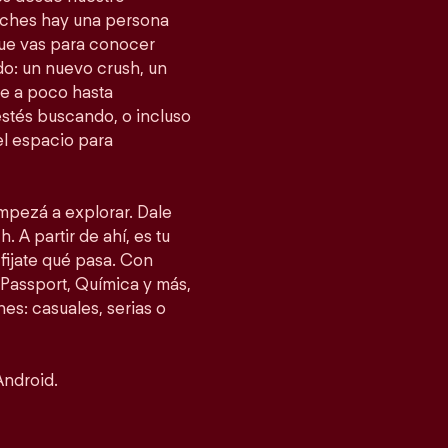
tches hay una persona
 que vas para conocer
o: un nuevo crush, un
e a poco hasta
estés buscando, o incluso
el espacio para
empezá a explorar. Dale
. A partir de ahí, es tu
fijate qué pasa. Con
Passport, Química y más,
es: casuales, serias o
Android.