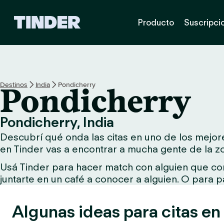
I
Producto
Suscripci
n
i
c
i
o
d
Destinos
India
Pondicherry
Pondicherry
e
T
i
Pondicherry, India
n
Descubrí qué onda las citas en uno de los mejore
d
e
en Tinder vas a encontrar a mucha gente de la z
r
Usá Tinder para hacer match con alguien que com
juntarte en un café a conocer a alguien. O para p
Algunas ideas para citas en