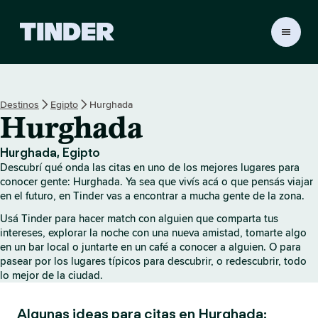
I
n
i
c
i
Destinos
Egipto
Hurghada
o
Hurghada
d
e
T
Hurghada, Egipto
i
Descubrí qué onda las citas en uno de los mejores lugares para
n
conocer gente: Hurghada. Ya sea que vivís acá o que pensás viajar
d
en el futuro, en Tinder vas a encontrar a mucha gente de la zona.
e
Usá Tinder para hacer match con alguien que comparta tus
r
intereses, explorar la noche con una nueva amistad, tomarte algo
en un bar local o juntarte en un café a conocer a alguien. O para
pasear por los lugares típicos para descubrir, o redescubrir, todo
lo mejor de la ciudad.
Algunas ideas para citas en Hurghada: