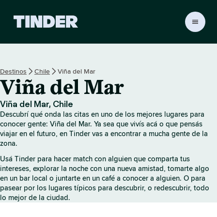
I
n
i
c
i
Destinos
Chile
Viña del Mar
o
Viña del Mar
d
e
T
Viña del Mar, Chile
i
Descubrí qué onda las citas en uno de los mejores lugares para
n
conocer gente: Viña del Mar. Ya sea que vivís acá o que pensás
d
viajar en el futuro, en Tinder vas a encontrar a mucha gente de la
zona.
e
r
Usá Tinder para hacer match con alguien que comparta tus
intereses, explorar la noche con una nueva amistad, tomarte algo
en un bar local o juntarte en un café a conocer a alguien. O para
pasear por los lugares típicos para descubrir, o redescubrir, todo
lo mejor de la ciudad.