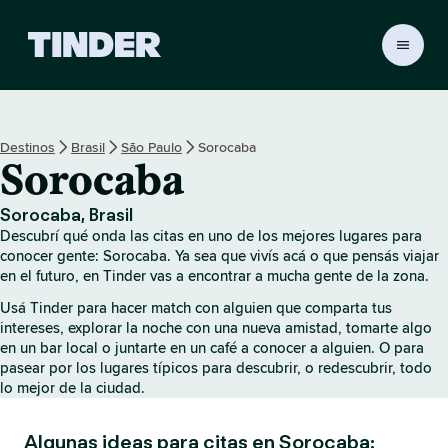
I
n
i
c
i
Destinos
Brasil
São Paulo
Sorocaba
o
Sorocaba
d
e
T
Sorocaba, Brasil
i
Descubrí qué onda las citas en uno de los mejores lugares para
n
conocer gente: Sorocaba. Ya sea que vivís acá o que pensás viajar
d
en el futuro, en Tinder vas a encontrar a mucha gente de la zona.
e
Usá Tinder para hacer match con alguien que comparta tus
r
intereses, explorar la noche con una nueva amistad, tomarte algo
en un bar local o juntarte en un café a conocer a alguien. O para
pasear por los lugares típicos para descubrir, o redescubrir, todo
lo mejor de la ciudad.
Algunas ideas para citas en Sorocaba: