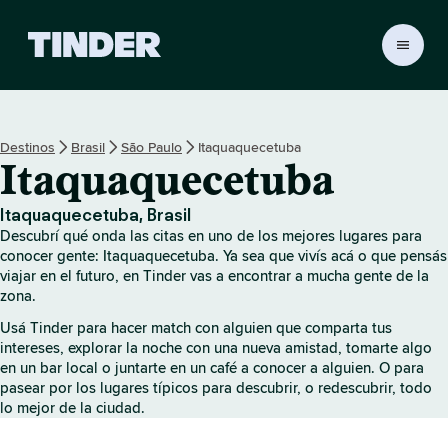
I
n
i
c
i
Destinos
Brasil
São Paulo
Itaquaquecetuba
o
Itaquaquecetuba
d
e
T
Itaquaquecetuba, Brasil
i
Descubrí qué onda las citas en uno de los mejores lugares para
n
conocer gente: Itaquaquecetuba. Ya sea que vivís acá o que pensás
d
viajar en el futuro, en Tinder vas a encontrar a mucha gente de la
zona.
e
r
Usá Tinder para hacer match con alguien que comparta tus
intereses, explorar la noche con una nueva amistad, tomarte algo
en un bar local o juntarte en un café a conocer a alguien. O para
pasear por los lugares típicos para descubrir, o redescubrir, todo
lo mejor de la ciudad.