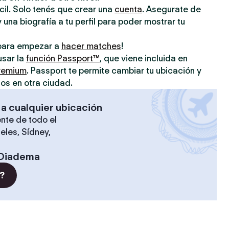
ácil. Solo tenés que crear una
cuenta
. Asegurate de
 una biografía a tu perfil para poder mostrar tu
o para empezar a
hacer matches
!
usar la
función Passport™
, que viene incluida en
premium
. Passport te permite cambiar tu ubicación y
os en otra ciudad.
 a cualquier ubicación
nte de todo el
eles, Sídney,
Diadema
?