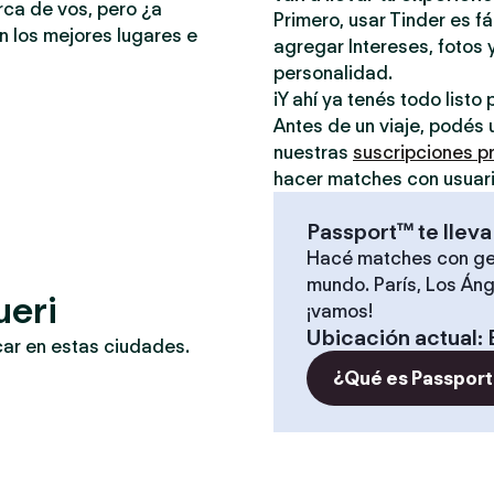
rca de vos, pero ¿a
Primero, usar Tinder es f
n los mejores lugares e
agregar Intereses, fotos y
personalidad.
¡Y ahí ya tenés todo list
Antes de un viaje, podés 
nuestras
suscripciones 
hacer matches con usuari
Passport™ te lleva
Hacé matches con ge
mundo. París, Los Áng
ueri
¡vamos!
Ubicación actual
:
car en estas ciudades.
¿Qué es Passport