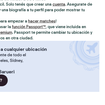
ácil. Solo tenés que crear una
cuenta
. Asegurate de
 una biografía a tu perfil para poder mostrar tu
o para empezar a
hacer matches
!
usar la
función Passport™
, que viene incluida en
premium
. Passport te permite cambiar tu ubicación y
os en otra ciudad.
 a cualquier ubicación
nte de todo el
eles, Sídney,
Barueri
?