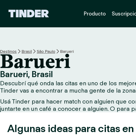
I
Producto
Suscripci
n
i
c
i
o
d
Destinos
Brasil
São Paulo
Barueri
Barueri
e
T
i
Barueri, Brasil
n
Descubrí qué onda las citas en uno de los mejores
d
e
Tinder vas a encontrar a mucha gente de la zona
r
Usá Tinder para hacer match con alguien que com
juntarte en un café a conocer a alguien. O para p
Algunas ideas para citas en