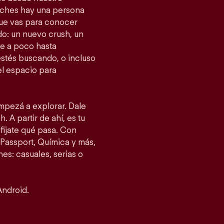
tches hay una persona
 que vas para conocer
o: un nuevo crush, un
e a poco hasta
estés buscando, o incluso
el espacio para
empezá a explorar. Dale
. A partir de ahí, es tu
fijate qué pasa. Con
Passport, Química y más,
es: casuales, serias o
Android.