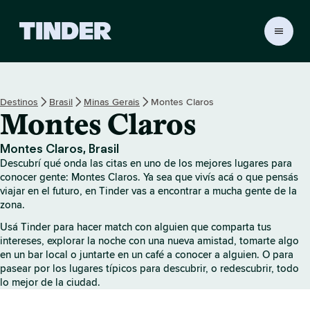
I
n
i
c
i
Destinos
Brasil
Minas Gerais
Montes Claros
o
Montes Claros
d
e
T
Montes Claros, Brasil
i
Descubrí qué onda las citas en uno de los mejores lugares para
n
conocer gente: Montes Claros. Ya sea que vivís acá o que pensás
d
viajar en el futuro, en Tinder vas a encontrar a mucha gente de la
zona.
e
r
Usá Tinder para hacer match con alguien que comparta tus
intereses, explorar la noche con una nueva amistad, tomarte algo
en un bar local o juntarte en un café a conocer a alguien. O para
pasear por los lugares típicos para descubrir, o redescubrir, todo
lo mejor de la ciudad.