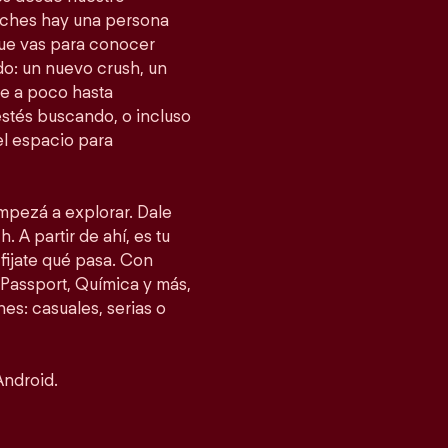
tches hay una persona
 que vas para conocer
o: un nuevo crush, un
e a poco hasta
estés buscando, o incluso
el espacio para
empezá a explorar. Dale
. A partir de ahí, es tu
fijate qué pasa. Con
Passport, Química y más,
es: casuales, serias o
Android.