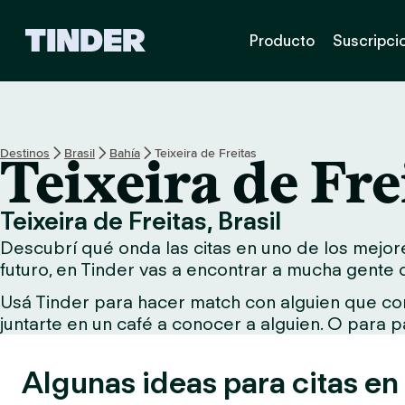
I
Producto
Suscripci
n
i
c
i
o
d
Destinos
Brasil
Bahía
Teixeira de Freitas
Teixeira de Fre
e
T
i
Teixeira de Freitas, Brasil
n
Descubrí qué onda las citas en uno de los mejores
d
e
futuro, en Tinder vas a encontrar a mucha gente 
r
Usá Tinder para hacer match con alguien que com
juntarte en un café a conocer a alguien. O para p
Algunas ideas para citas en 