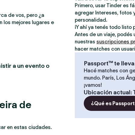
Primero, usar Tinder es f
agregar Intereses, fotos y
rca de vos, pero ¿a
personalidad.
n los mejores lugares e
¡Y ahí ya tenés todo list
Antes de un viaje, podés 
nuestras
suscripciones 
hacer matches con usuari
Passport™ te lleva
istir a un evento o
Hacé matches con ge
mundo. París, Los Áng
¡vamos!
Ubicación actual
:
eira de
¿Qué es Passport
car en estas ciudades.