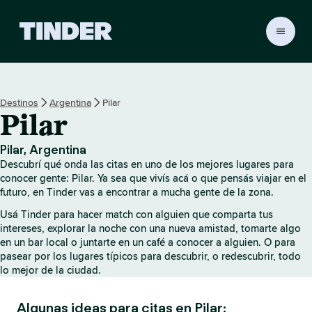
I
n
i
c
i
Destinos
Argentina
Pilar
o
Pilar
d
e
T
Pilar, Argentina
i
Descubrí qué onda las citas en uno de los mejores lugares para
n
conocer gente: Pilar. Ya sea que vivís acá o que pensás viajar en el
d
futuro, en Tinder vas a encontrar a mucha gente de la zona.
e
Usá Tinder para hacer match con alguien que comparta tus
r
intereses, explorar la noche con una nueva amistad, tomarte algo
en un bar local o juntarte en un café a conocer a alguien. O para
pasear por los lugares típicos para descubrir, o redescubrir, todo
lo mejor de la ciudad.
Algunas ideas para citas en Pilar: