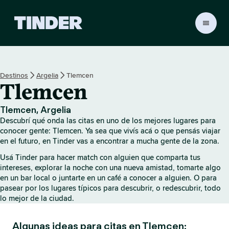
I
n
i
c
i
Destinos
Argelia
Tlemcen
o
Tlemcen
d
e
T
Tlemcen, Argelia
i
Descubrí qué onda las citas en uno de los mejores lugares para
n
conocer gente: Tlemcen. Ya sea que vivís acá o que pensás viajar
d
en el futuro, en Tinder vas a encontrar a mucha gente de la zona.
e
Usá Tinder para hacer match con alguien que comparta tus
r
intereses, explorar la noche con una nueva amistad, tomarte algo
en un bar local o juntarte en un café a conocer a alguien. O para
pasear por los lugares típicos para descubrir, o redescubrir, todo
lo mejor de la ciudad.
Algunas ideas para citas en Tlemcen: