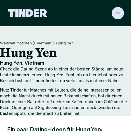
T
i
n
d
e
Weltweit matchen
Vietnam
Hung Yen
r
Hung Yen
-
S
t
Hung Yen, Vietnam
a
Check die Dating-Szene ab in einer der besten Städte, um neue
r
Leute kennenzulernen: Hung Yen. Egal, ob du hier lebst oder zu
t
Besuch bist, auf Tinder findest du viele Locals in deiner Nähe.
s
Nutz Tinder für Matches mit Leuten, die deine Interessen teilen,
e
mach die Nacht durch mit neuen Bekanntschaften, hol dir einen
i
Drink in einer Bar oder triff dich zum Kaffeetrinken im Café um die
t
Ecke. Oder geh auf Sightseeing-Tour und entdeck (wieder) die
e
besten Spots, die die Stadt zu bieten hat.
Ein paar Dating-Ideen für Hung Yen: