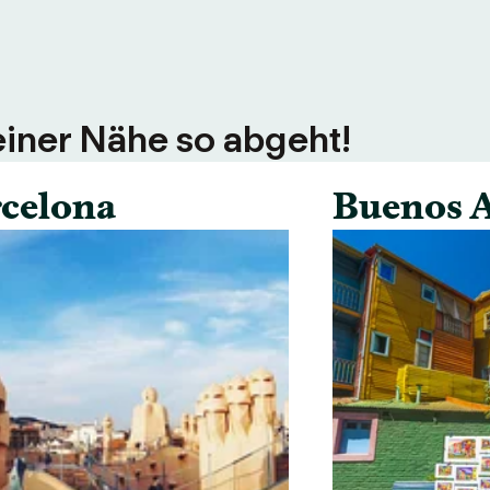
einer Nähe so abgeht!
celona
Buenos A