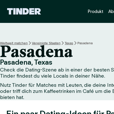
T
Produkt
Ab
i
n
d
e
r
-
Weltweit matchen
Vereinigte Staaten
Texas
Pasadena
Pasadena
S
t
a
Pasadena, Texas
r
Check die Dating-Szene ab in einer der besten St
t
s
Tinder findest du viele Locals in deiner Nähe.
e
Nutz Tinder für Matches mit Leuten, die deine Int
i
oder triff dich zum Kaffeetrinken im Café um die
t
e
bieten hat.
Ein paar Dating-Ideen für P