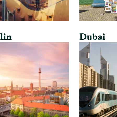
lin
Dubai