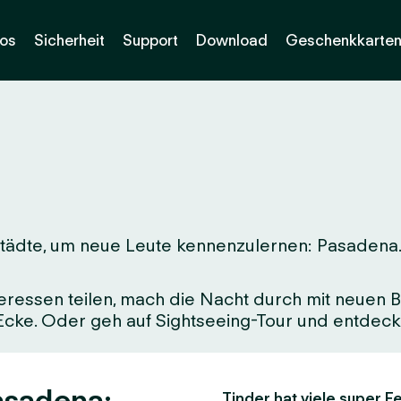
os
Sicherheit
Support
Download
Geschenkkarte
ädte, um neue Leute kennenzulernen: Pasadena. Eg
eressen teilen, mach die Nacht durch mit neuen Be
 Ecke. Oder geh auf Sightseeing-Tour und entdeck 
asadena:
Tinder hat viele super Fe