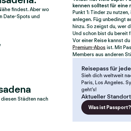
kennen solltest für ein
Nähe findest. Aber wo
Punkt 1: Tinder zu nutzen,
ten Date-Spots und
anlegen. Füg unbedingt au
hinzu. So zeigst du, wer d
Und schon bist du bereit 
Vor einer Reise kannst d
e
Premium-Abos
ist. Mit P
Members aus anderen St
Reisepass für jed
Sieh dich weltweit n
Paris, Los Angeles. S
asadena
geht's!
Aktueller Standort
in diesen Städten nach
Was ist Passport