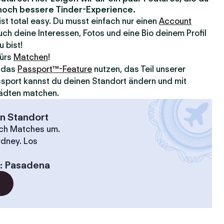
e noch bessere Tinder-Experience.
 ist total easy. Du musst einfach nur einen
Account
ch deine Interessen, Fotos und eine Bio deinem Profil
u bist!
fürs
Matchen
!
u das
Passport™-Feature
nutzen, das Teil unserer
assport kannst du deinen Standort ändern und mit
ädten matchen.
en Standort
ach Matches um.
ydney. Los
:
Pasadena
?