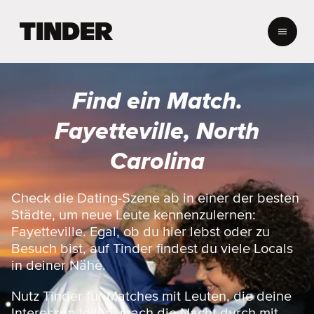
T
i
n
d
e
Find ein Match.
r
-
Fayetteville, North
S
t
Carolina
a
r
t
Check die Dating-Szene ab in einer der besten
s
Städte, um neue Leute kennenzulernen:
e
Fayetteville. Egal, ob du hier lebst oder zu
i
Besuch bist, auf Tinder findest du viele Locals
t
in deiner Nähe.
e
Nutz Tinder für Matches mit Leuten, die deine
Interessen teilen, mach die Nacht durch mit