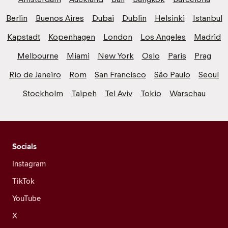
Berlin
Buenos Aires
Dubai
Dublin
Helsinki
Istanbul
Kapstadt
Kopenhagen
London
Los Angeles
Madrid
Melbourne
Miami
New York
Oslo
Paris
Prag
Rio de Janeiro
Rom
San Francisco
São Paulo
Seoul
Stockholm
Taipeh
Tel Aviv
Tokio
Warschau
Socials
Instagram
TikTok
YouTube
X