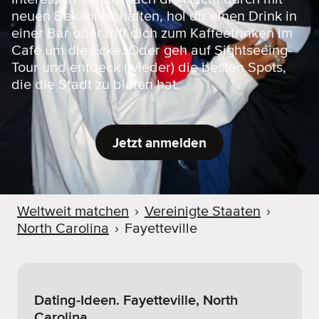
neuen Bekanntschaften, hol dir einen Drink in
einer Bar oder triff dich zum Kaffeetrinken im
Café um die Ecke. Oder geh auf Sightseeing-
Tour und entdeck (wieder) die besten Spots,
die die Stadt zu bieten hat.
Jetzt anmelden
Weltweit matchen
›
Vereinigte Staaten
›
North Carolina
›
Fayetteville
Dating-Ideen. Fayetteville, North
Carolina