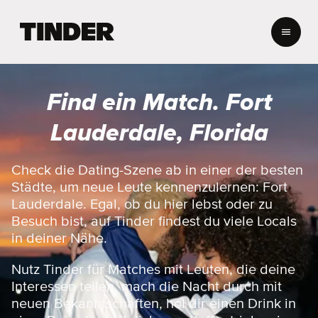
T
i
n
d
e
Find ein Match. Fort
r
-
Lauderdale, Florida
S
t
a
Check die Dating-Szene ab in einer der besten
r
Städte, um neue Leute kennenzulernen: Fort
t
Lauderdale. Egal, ob du hier lebst oder zu
s
Besuch bist, auf Tinder findest du viele Locals
e
in deiner Nähe.
i
t
e
Nutz Tinder für Matches mit Leuten, die deine
Interessen teilen, mach die Nacht durch mit
neuen Bekanntschaften, hol dir einen Drink in