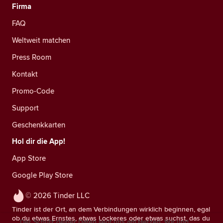
Firma
FAQ
Weltweit matchen
Press Room
Kontakt
Promo-Code
Support
Geschenkkarten
Hol dir die App!
App Store
Google Play Store
© 2026 Tinder LLC
Tinder ist der Ort, an dem Verbindungen wirklich beginnen, egal
ob du etwas Ernstes, etwas Lockeres oder etwas suchst, das du
Der Schutz deiner Daten liegt uns am Herzen. Wir und