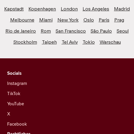
Kapstadt
Kopenhagen
London
Los Angeles
Madrid
Melbourne
Miami
New York
Oslo
Paris
Prag
Rio de Janeiro
Rom
San Francisco
São Paulo
Seoul
Stockholm
Taipeh
Tel Aviv
Tokio
Warschau
Socials
Instagram
TikTok
YouTube
X
Facebook
Rechtliches