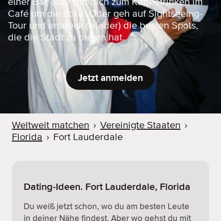
einer Bar oder triff dich zum Kaffeetrinken im
Café um die Ecke. Oder geh auf Sightseeing-
Tour und entdeck (wieder) die besten Spots,
die die Stadt zu bieten hat.
Jetzt anmelden
Weltweit matchen
›
Vereinigte Staaten
›
Florida
›
Fort Lauderdale
Dating-Ideen. Fort Lauderdale, Florida
Du weiß jetzt schon, wo du am besten Leute
in deiner Nähe findest. Aber wo gehst du mit